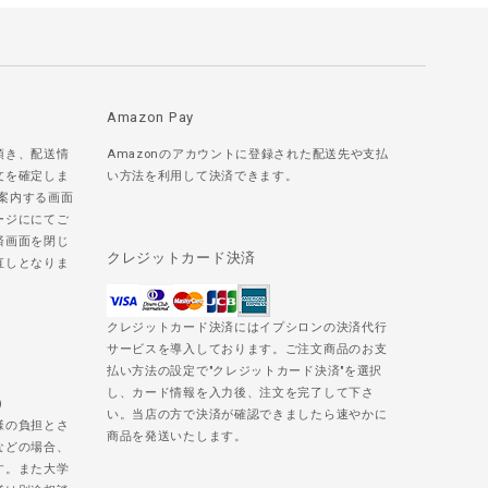
Amazon Pay
頂き、配送情
Amazonのアカウントに登録された配送先や支払
文を確定しま
い方法を利用して決済できます。
ご案内する画面
ージににてご
済画面を閉じ
クレジットカード決済
直しとなりま
クレジットカード決済にはイプシロンの決済代行
サービスを導入しております。ご注文商品のお支
払い方法の設定で"クレジットカード決済"を選択
し、カード情報を入力後、注文を完了して下さ
)
い。当店の方で決済が確認できましたら速やかに
様の負担とさ
商品を発送いたします。
などの場合、
す。また大学