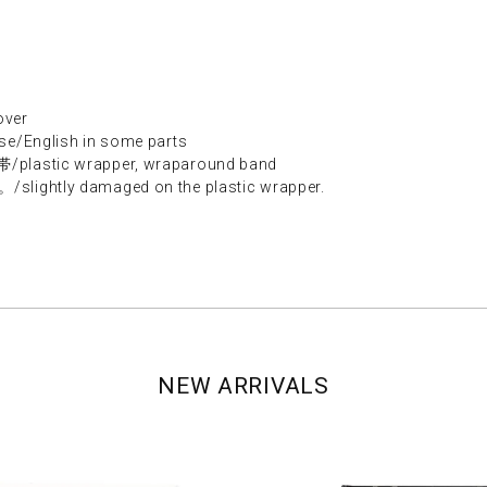
ver
nglish in some parts
tic wrapper, wraparound band
ly damaged on the plastic wrapper.
NEW ARRIVALS