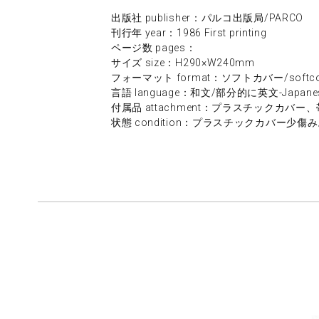
出版社 publisher：パルコ出版局/PARCO
刊行年 year：1986 First printing
ページ数 pages：
サイズ size：H290×W240mm
フォーマット format：ソフトカバー/softco
言語 language：和文/部分的に英文-Japanese/E
付属品 attachment：プラスチックカバー、帯/plas
状態 condition：プラスチックカバー少傷み。/slight