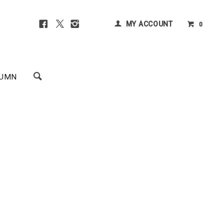
MY ACCOUNT
0
UMN