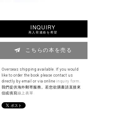
INQUIRY
再入荷連絡を希望
こちらの本を売る
Overseas shipping available. If you would
like to order the book please contact us
directly by email or via online
inquiry form
.
我們提供海外郵寄服務。若您欲購書請直接來
信或填寫
線上表單