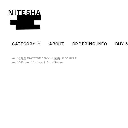
CATEGORY
ABOUT
ORDERING INFO
BUY &
ー
写真集 PHOTOGRAPHY
>
国内 JAPANESE
ー
1980s
ー
Vintage & Rare Books