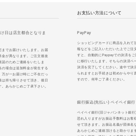
お支払い方法について
届け日は店主都合となりま
PayPay
ショッピングカードに商品を入れて
報などをご記入いただいた上でご注
宅までお届けいたします。お届
すと、自動的にPaypayでの決済を
料金が異なります。ご注文後改
に移行いたします。そちらの決済ペ
確認のためご連絡をいたしま
決済を完了してください。途中で決
島の場合は追加料金が発生する
られますとお手続きは初めからやり
。万が一お届け時にご不在だっ
すので、何卒ご了承ください。
籍は持ち帰りさせて頂き、後日
す。あらかじめご了承下さい。
銀行振込(先払い) ペイペイ銀行
ペイペイ銀行(旧ジャパンネット銀行
恐れ入りますがお振込手数料はお客
せて頂きます。お振込名義が団体名
あらかじめご連絡頂けると助かりま