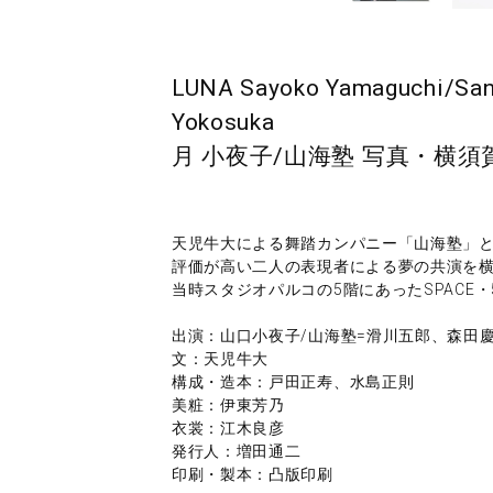
LUNA Sayoko Yamaguchi/Sank
Yokosuka
月 小夜子/山海塾 写真・横須
天児牛大による舞踏カンパニー「山海塾」と山口
評価が高い二人の表現者による夢の共演を横須賀
当時スタジオパルコの5階にあったSPACE
出演：山口小夜子/山海塾=滑川五郎、森田
文：天児牛大
構成・造本：戸田正寿、水島正則
美粧：伊東芳乃
衣裳：江木良彦
発行人：増田通二
印刷・製本：凸版印刷