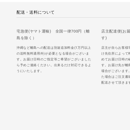
配送・送料について
宅急便(ヤマト運輸) 全国一律700円（離
店主配達便(お
島を除く）
す)
沖縄など離島への配送は別途追加料金(1万円以上
店主が自らお客様
の送料無料適用外)が必要となる場合がございま
け先住所によって
す。お届け日時のご指定等ご希望がございました
めてお届け日時の
ら予めご連絡ください。出来るだけ対応できるよ
す。お届け先が離
うにいたします。
場合がございます
た場合はご注文書
配送させて頂きま