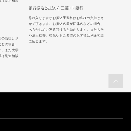
様は別途相談
銀行振込(先払い) 三菱UFJ銀行
恐れ入りますがお振込手数料はお客様の負担とさ
せて頂きます。お振込名義が団体名などの場合、
あらかじめご連絡頂けると助かります。また大学
や法人様等、後払いをご希望のお客様は別途相談
様の負担とさ
に応じます。
などの場合、
す。また大学
様は別途相談