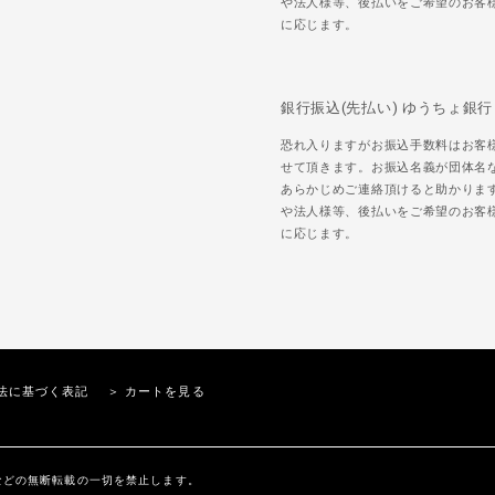
や法人様等、後払いをご希望のお客
に応じます。
銀行振込(先払い) ゆうちょ銀行
恐れ入りますがお振込手数料はお客
せて頂きます。お振込名義が団体名
あらかじめご連絡頂けると助かりま
や法人様等、後払いをご希望のお客
に応じます。
法に基づく表記
＞ カートを見る
内の文章、画像などの無断転載の一切を禁止します。