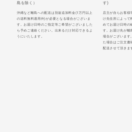
島を除く）
す)
沖縄など離島への配送は別途追加料金(1万円以上
店主が自らお客様
の送料無料適用外)が必要となる場合がございま
け先住所によって
す。お届け日時のご指定等ご希望がございました
めてお届け日時の
ら予めご連絡ください。出来るだけ対応できるよ
す。お届け先が離
うにいたします。
場合がございます
た場合はご注文書
配送させて頂きま