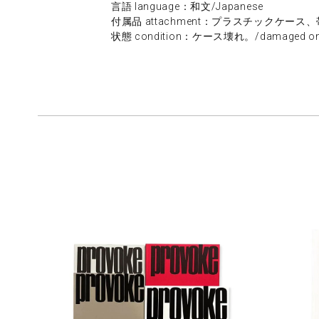
言語 language：和文/Japanese
付属品 attachment：プラスチックケース、帯、カバー/p
状態 condition：ケース壊れ。/damaged on th