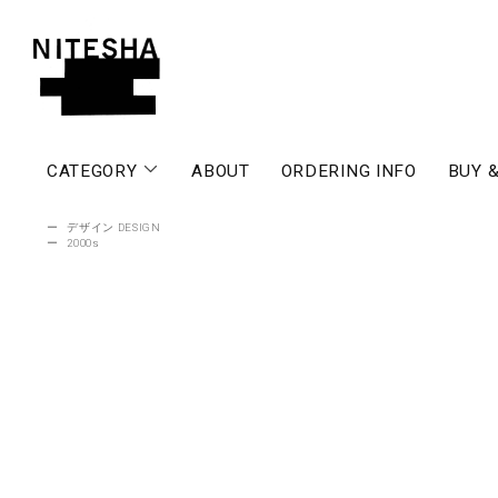
CATEGORY
ABOUT
ORDERING INFO
BUY &
ー
デザイン DESIGN
ー
2000s