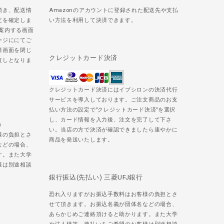
頂き、配送情
Amazonのアカウントに登録された配送先や支払
文を確定しま
い方法を利用して決済できます。
ご案内する画面
ージににてご
済画面を閉じ
クレジットカード決済
直しとなりま
クレジットカード決済にはイプシロンの決済代行
サービスを導入しております。ご注文商品のお支
払い方法の設定で"クレジットカード決済"を選択
し、カード情報を入力後、注文を完了して下さ
)
い。当店の方で決済が確認できましたら速やかに
様の負担とさ
商品を発送いたします。
などの場合、
す。また大学
様は別途相談
銀行振込(先払い) 三菱UFJ銀行
恐れ入りますがお振込手数料はお客様の負担とさ
せて頂きます。お振込名義が団体名などの場合、
あらかじめご連絡頂けると助かります。また大学