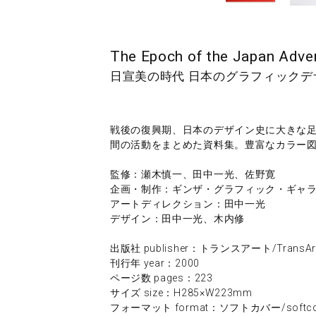
The Epoch of the Japan Adver
日宣美の時代 日本のグラフィックデザイ
戦後の復興期、日本のデザイン史に大きな足跡
間の活動をまとめた資料集。豊富なカラー
監修：瀬木慎一、田中一光、佐野寛
企画・制作：ギンザ・グラフィック・ギャ
アートディレクション：田中一光
デザイン：田中一光、木内修
出版社 publisher：トランスアート/TransArt 
刊行年 year：2000
ページ数 pages：223
サイズ size：H285×W223mm
フォーマット format：ソフトカバー/softco