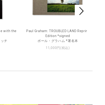
e with the
Paul Graham: TROUBLED LAND Reprint
Fro
Edition *signed
ィッチ
ポール・グラハム *署名本
11,000円(税込)