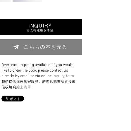
INQUIRY
再入荷連絡を希望
こちらの本を売る
Overseas shipping available. If you would
like to order the book please contact us
directly by email or via online
inquiry form
.
我們提供海外郵寄服務。若您欲購書請直接來
信或填寫
線上表單