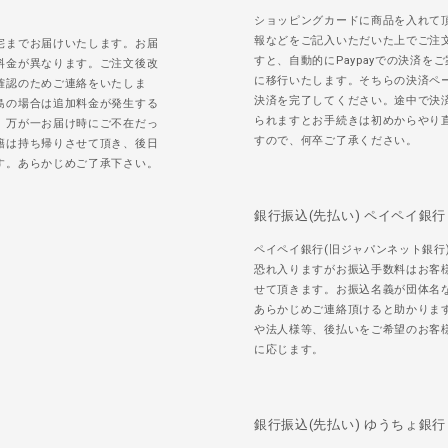
ショッピングカードに商品を入れて
報などをご記入いただいた上でご注
宅までお届けいたします。お届
すと、自動的にPaypayでの決済を
料金が異なります。ご注文後改
に移行いたします。そちらの決済ペ
確認のためご連絡をいたしま
決済を完了してください。途中で決
島の場合は追加料金が発生する
られますとお手続きは初めからやり
。万が一お届け時にご不在だっ
すので、何卒ご了承ください。
籍は持ち帰りさせて頂き、後日
す。あらかじめご了承下さい。
銀行振込(先払い) ペイペイ銀行
ペイペイ銀行(旧ジャパンネット銀行
恐れ入りますがお振込手数料はお客
せて頂きます。お振込名義が団体名
あらかじめご連絡頂けると助かりま
や法人様等、後払いをご希望のお客
に応じます。
銀行振込(先払い) ゆうちょ銀行