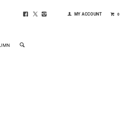
MY ACCOUNT
0
UMN