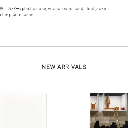
lastic case, wraparound band, dust jacket.
e plastic case.
NEW ARRIVALS