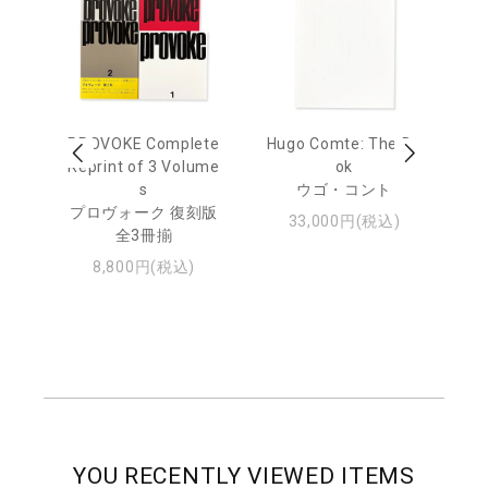
age
PROVOKE Complete
Hugo Comte: The Bo
M
 20
Reprint of 3 Volume
ok
Th
s
ウゴ・コント
ジュ
プロヴォーク 復刻版
33,000円(税込)
全3冊揃
8,800円(税込)
YOU RECENTLY VIEWED ITEMS