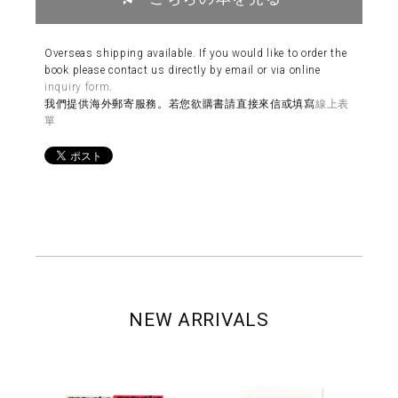
Overseas shipping available. If you would like to order the
book please contact us directly by email or via online
inquiry form
.
我們提供海外郵寄服務。若您欲購書請直接來信或填寫
線上表
單
NEW ARRIVALS