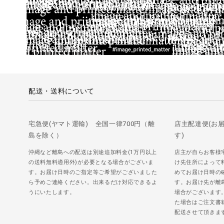
配送・送料について
宅急便(ヤマト運輸) 全国一律700円（離
店主配達便(お
島を除く）
す)
沖縄など離島への配送は別途追加料金(1万円以上
店主が自らお客様
の送料無料適用外)が必要となる場合がございま
け先住所によって
す。お届け日時のご指定等ご希望がございました
めてお届け日時の
ら予めご連絡ください。出来るだけ対応できるよ
す。お届け先が離
うにいたします。
場合がございます
た場合はご注文書
配送させて頂きま