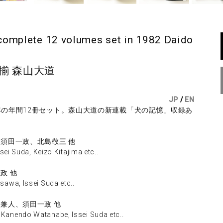
plete 12 volumes set in 1982 Daido
号揃 森山大道
JP
/
EN
年の年間12冊セット。森山大道の新連載「犬の記憶」収録あ
、須田一政、北島敬三 他
ei Suda, Keizo Kitajima etc..
政 他
awa, Issei Suda etc..
辺兼人、須田一政 他
anendo Watanabe, Issei Suda etc..