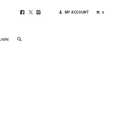
MY ACCOUNT
0
UMN