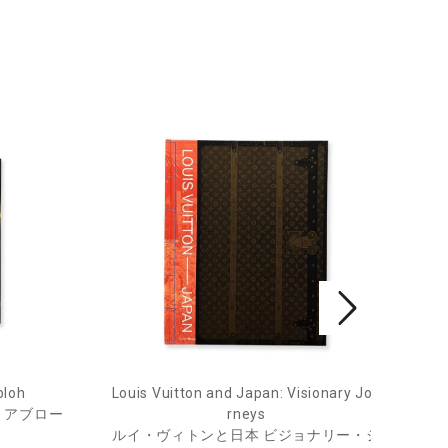
bloh
Louis Vuitton and Japan: Visionary Jou
He
・アブロー
rneys
ルイ・ヴィトンと日本 ビジョナリー・ジ