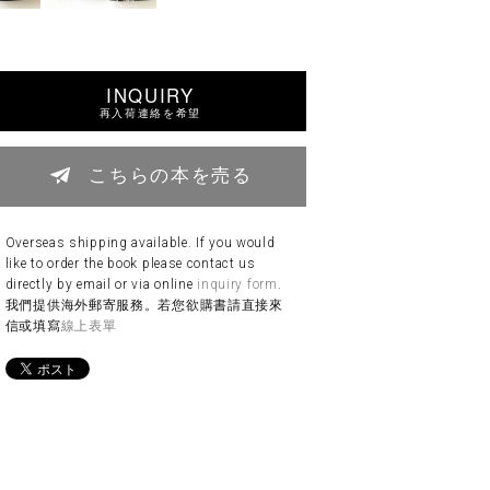
INQUIRY
再入荷連絡を希望
こちらの本を売る
Overseas shipping available. If you would
like to order the book please contact us
directly by email or via online
inquiry form
.
我們提供海外郵寄服務。若您欲購書請直接來
信或填寫
線上表單