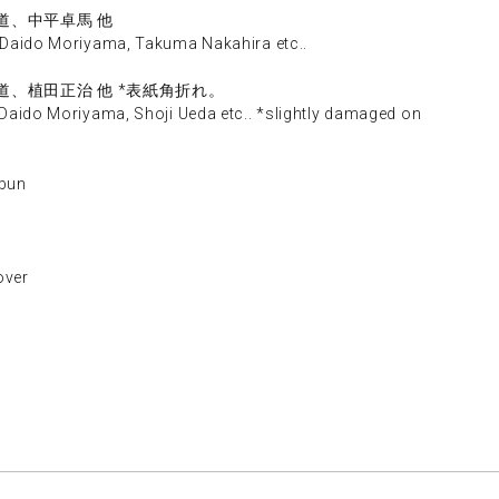
道、中平卓馬 他
Daido Moriyama, Takuma Nakahira etc..
道、植田正治 他 *表紙角折れ。
aido Moriyama, Shoji Ueda etc.. *slightly damaged on
bun
ver