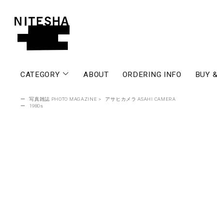
CATEGORY
ABOUT
ORDERING INFO
BUY &
ー
写真雑誌 PHOTO MAGAZINE
>
アサヒカメラ ASAHI CAMERA
ー
1980s