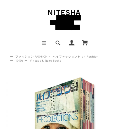
ー
ファッション FASHION
>
ハイファッション High Fashion
ー
1970s
ー
Vintage & Rare Books