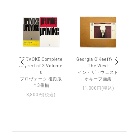
out
PROVOKE Complete
Georgia O'Keeffe: In
Ha
Reprint of 3 Volume
The West
te
トゥ
s
イン・ザ・ウェスト
プロヴォーク 復刻版
オキーフ画集
全3冊揃
11,000円(税込)
8,800円(税込)