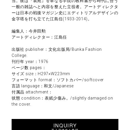
当。彼は『装苑』を単なる学院の教科書から時代に合う
一般の雑誌へと内容を整えた立役者。アートディレクタ
ーは日本の戦後マガジン史にエディトリアルデザインの
金字塔を打ち立てた江島任(1933-2014)。
編集人：今井田勲
アートディレクター：江島任
出版社 publisher：文化出版局/Bunka Fashion
College.
刊行年 year：1976
ページ数 pages：
サイズ size：H297×W223mm
フォーマット format：ソフトカバー/softcover
言語 language：和文/Japanese
付属品 attachment：
状態 condition：表紙少傷み。/slightly damaged on
the cover.
INQUIRY
再入荷連絡を希望