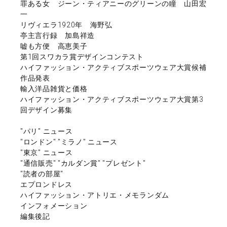
罪ある女 ジーン・ティアニーのグリーンの瞳 山田宏
一
リヴィエラ1920年 海野弘
亭主言行録 加島祥造
嘘も方便 高恵美子
第1回スワカラ賞デザインコンテスト
ハイファッション・アクティブスポーツウェア大賞候補
作品発表
輸入洋品雑貨と価格
ハイファッション・アクティブスポーツウェア大賞第3
回デザイン募集
"パリ" ニュース
"ロンドン" "ミラノ" ニュース
"東京" ニュース
"通信販売" "カルダン賞" "プレゼント"
"読者の部屋"
エプロンドレス
ハイファッション・アトリエ・メモランダム
インフォメーション
編集後記