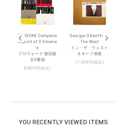
 Ja
PROVOKE Complete
Georgia O'Keeffe: In
Ha
urn
Reprint of 3 Volume
The West
te
s
イン・ザ・ウェスト
日
プロヴォーク 復刻版
オキーフ画集
・ジ
全3冊揃
11,000円(税込)
8,800円(税込)
YOU RECENTLY VIEWED ITEMS