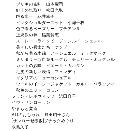
ブリキの布味 山本耀司
紳士の気取り 松田光弘
踊る水玉 花井幸子
ビッグショルダーニット 小瀬千枝
色で着るペーズリー プチアンヌ
正統派の粋 稲葉賀恵
ストレートラインで ジャンルイ・シェレル
美々しい兵士たち ケンゾー
秋から着る木綿 アッシュエル ミックマック
ミリタリーも司祭ルックも チェリー・ミュグレル
カットの妙味 ピエール・カルダン
毛皮の新しい表情 フェンディ
イタリアのニューカジュアル
ウールのイージージャケット カルロ・パラッツィ
秋色のニット コモン
フラン・レボウィッツ 浜田容子
イヴ・サンローラン
やまもと寛斎
8月のおしゃれ 野田昭子さん
[サンローゼ赤坂]ブチックめぐり
永島久子