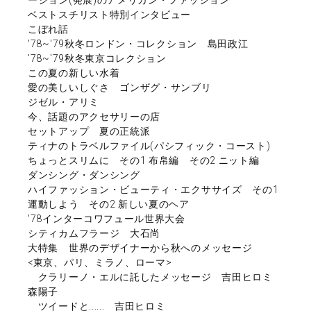
ベストスチリスト特別インタビュー
こぼれ話
'78~'79秋冬ロンドン・コレクション 島田政江
'78~'79秋冬東京コレクション
この夏の新しい水着
愛の美しいしぐさ ゴンザグ・サンブリ
ジゼル・アリミ
今、話題のアクセサリーの店
セットアップ 夏の正統派
ティナのトラベルファイル(パシフィック・コースト)
ちょっとスリムに その1 布帛編 その2 ニット編
ダンシング・ダンシング
ハイファッション・ビューティ・エクササイズ その1
運動しよう その2 新しい夏のヘア
'78インターコワフュール世界大会
シティカムフラージ 大石尚
大特集 世界のデザイナーから秋へのメッセージ
<東京、パリ、ミラノ、ローマ>
クラリーノ・エルに託したメッセージ 吉田ヒロミ
森陽子
ツイードと...... 吉田ヒロミ