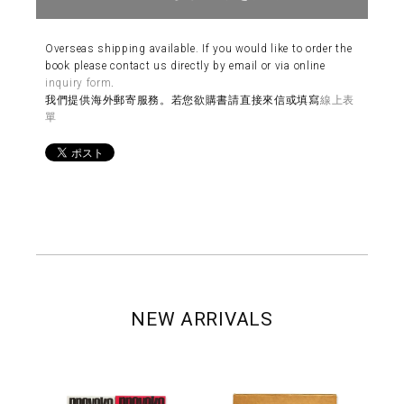
Overseas shipping available. If you would like to order the
book please contact us directly by email or via online
inquiry form
.
我們提供海外郵寄服務。若您欲購書請直接來信或填寫
線上表
單
NEW ARRIVALS