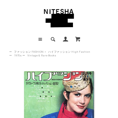
ー
ファッション FASHION
>
ハイファッション High Fashion
ー
1970s
ー
Vintage & Rare Books