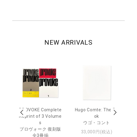
NEW ARRIVALS
age
PROVOKE Complete
Hugo Comte: The Bo
M
 20
Reprint of 3 Volume
ok
Th
s
ウゴ・コント
ジュ
プロヴォーク 復刻版
33,000円(税込)
全3冊揃