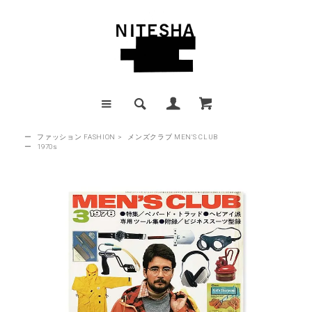
ー
ファッション FASHION
>
メンズクラブ MEN'S CLUB
ー
1970s