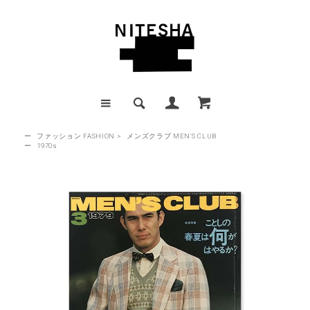
ー
ファッション FASHION
>
メンズクラブ MEN'S CLUB
ー
1970s