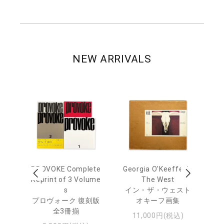
NEW ARRIVALS
out
PROVOKE Complete
Georgia O'Keeffe: In
Ha
Reprint of 3 Volume
The West
te
トゥ
s
イン・ザ・ウェスト
プロヴォーク 復刻版
オキーフ画集
全3冊揃
11,000円(税込)