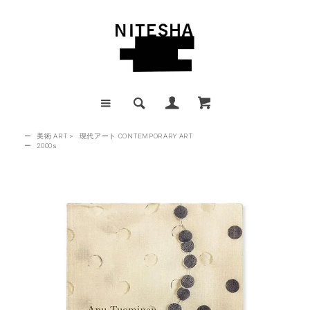
ー
美術 ART
>
現代アート CONTEMPORARY ART
ー
2000s