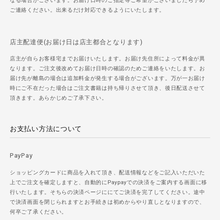
なる場合がございます。お届け日時のご指定等ご希望がございましたら予め
ご連絡ください。出来るだけ対応できるようにいたします。
店主配達便(お届け日は店主都合となります)
店主が自らお客様宅までお届けいたします。お届け先住所によって料金が異
なります。ご注文後改めてお届け日時の確認のためご連絡をいたします。お
届け先が離島の場合は追加料金が発生する場合がございます。万が一お届け
時にご不在だった場合はご注文書籍は持ち帰りさせて頂き、後日配送させて
頂きます。あらかじめご了承下さい。
お支払い方法について
PayPay
ショッピングカードに商品を入れて頂き、配送情報などをご記入いただいた
上でご注文を確定しますと、自動的にPaypayでの決済をご案内する画面に移
行いたします。そちらの決済ページににてご決済を完了してください。途中
で決済画面を閉じられますとお手続きは初めからやり直しとなりますので、
何卒ご了承ください。