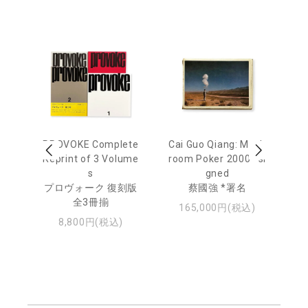
 Ja
PROVOKE Complete
Cai Guo Qiang: Mush
Mo
urn
Reprint of 3 Volume
room Poker 2000 *si
e 
s
gned
u
日
プロヴォーク 復刻版
蔡國強 *署名
・ジ
全3冊揃
モ
165,000円(税込)
8,800円(税込)