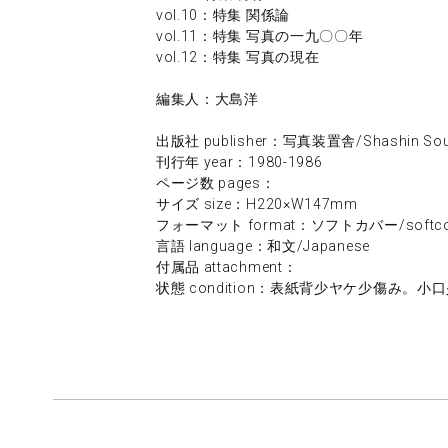
vol.10：特集 関係論
vol.11：特集 写真の一九〇〇年
vol.12：特集 写真の現在
編集人：大島洋
出版社 publisher：写真装置舎/Shashin Sou
刊行年 year：1980-1986
ページ数 pages：
サイズ size：H220×W147mm
フォーマット format：ソフトカバー/softco
言語 language：和文/Japanese
付属品 attachment：
状態 condition：表紙背少ヤケ少傷み。小口少汚れ。/sl