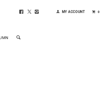
MY ACCOUNT
0
UMN