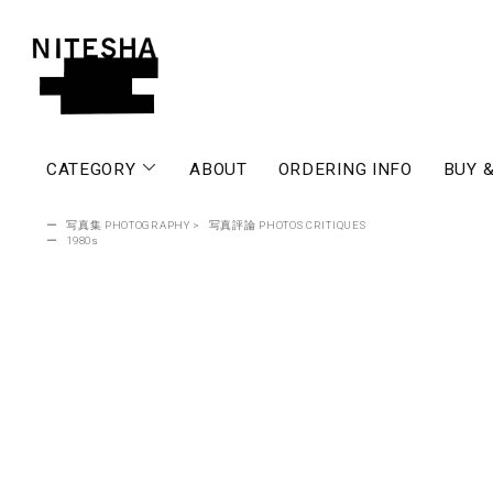
CATEGORY
ABOUT
ORDERING INFO
BUY &
ー
写真集 PHOTOGRAPHY
>
写真評論 PHOTOS CRITIQUES
ー
1980s