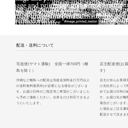
配送・送料について
宅急便(ヤマト運輸) 全国一律700円（離
店主配達便(お
島を除く）
す)
沖縄など離島への配送は別途追加料金(1万円以上
店主が自らお客様
の送料無料適用外)が必要となる場合がございま
け先住所によって
す。お届け日時のご指定等ご希望がございました
めてお届け日時の
ら予めご連絡ください。出来るだけ対応できるよ
す。お届け先が離
うにいたします。
場合がございます
た場合はご注文書
配送させて頂きま