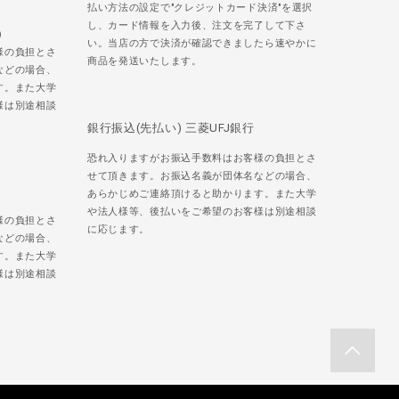
払い方法の設定で"クレジットカード決済"を選択
し、カード情報を入力後、注文を完了して下さ
)
い。当店の方で決済が確認できましたら速やかに
様の負担とさ
商品を発送いたします。
などの場合、
す。また大学
様は別途相談
銀行振込(先払い) 三菱UFJ銀行
恐れ入りますがお振込手数料はお客様の負担とさ
せて頂きます。お振込名義が団体名などの場合、
あらかじめご連絡頂けると助かります。また大学
や法人様等、後払いをご希望のお客様は別途相談
様の負担とさ
に応じます。
などの場合、
す。また大学
様は別途相談