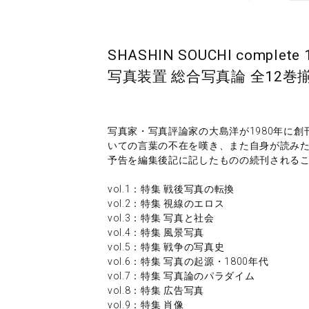
SHASHIN SOUCHI complete 1
写真装置 総合写真論 全12巻
写真家・写真評論家の大島洋が1980年に
いての言葉の不在を嘆き、また自身が読みた
予告を編集後記に記したものの続刊される
vol.1：特集 戦後写真の転換
vol.2：特集 視線のエロス
vol.3：特集 写真と社会
vol.4：特集 風景写真
vol.5：特集 戦争の写真史
vol.6：特集 写真の起源・1800年代
vol.7：特集 写真論のパラダイム
vol.8：特集 広告写真
vol.9：特集 肖像