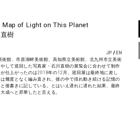
e Map of Light on This Planet
川直樹
JP
/
EN
市美術館、市原湖畔美術館、高知県立美術館、北九州市立美術
費やして巡回した写真家・石川直樹の展覧会に合わせて制作
が仕上がったのは2018年の12月、巡回展は最終地に差し
容は幾度となく編み直され、彼の中で揺れ動き続ける記憶の
たと後書きに記している。とはいえ遅れに遅れた結果、最終
集大成へと昇華したと言える。