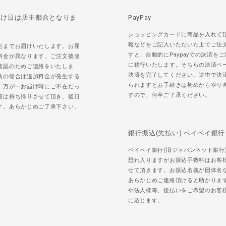
届け日は店主都合となりま
PayPay
ショッピングカードに商品を入れて
報などをご記入いただいた上でご注
宅までお届けいたします。お届
すと、自動的にPaypayでの決済を
料金が異なります。ご注文後改
に移行いたします。そちらの決済ペ
確認のためご連絡をいたしま
決済を完了してください。途中で決
島の場合は追加料金が発生する
られますとお手続きは初めからやり
。万が一お届け時にご不在だっ
すので、何卒ご了承ください。
籍は持ち帰りさせて頂き、後日
す。あらかじめご了承下さい。
銀行振込(先払い) ペイペイ銀行
ペイペイ銀行(旧ジャパンネット銀行
恐れ入りますがお振込手数料はお客
せて頂きます。お振込名義が団体名
あらかじめご連絡頂けると助かりま
や法人様等、後払いをご希望のお客
に応じます。