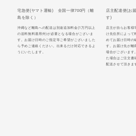
宅急便(ヤマト運輸) 全国一律700円（離
店主配達便(お
島を除く）
す)
沖縄など離島への配送は別途追加料金(1万円以上
店主が自らお客様
の送料無料適用外)が必要となる場合がございま
け先住所によって
す。お届け日時のご指定等ご希望がございました
めてお届け日時の
ら予めご連絡ください。出来るだけ対応できるよ
す。お届け先が離
うにいたします。
場合がございます
た場合はご注文書
配送させて頂きま