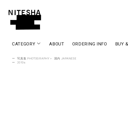
CATEGORY
ABOUT
ORDERING INFO
BUY &
ー
写真集 PHOTOGRAPHY
>
国内 JAPANESE
ー
2010s