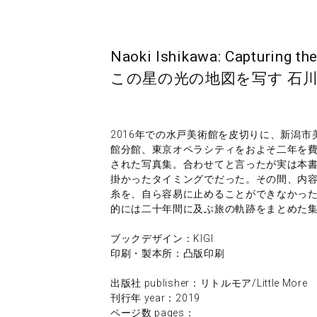
Naoki Ishikawa: Capturing th
この星の光の地図を写す 石
2016年での水戸美術館を皮切りに、新潟
館分館、東京オペラシティをおよそ二年を
された写真集。合わせてと言ったが実は本書
掛かったタイミングでだった。その間、内
糸を、自ら容易に止めることができなかっ
的には二十年間に及ぶ旅の軌跡をまとめた
ブックデザイン：KIGI
印刷・製本所：凸版印刷
出版社 publisher：リトルモア/Little More
刊行年 year：2019
ページ数 pages：