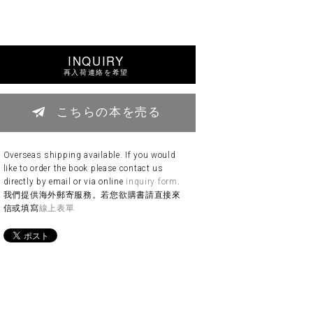
INQUIRY
再入荷連絡を希望
こちらの本を売る
Overseas shipping available. If you would
like to order the book please contact us
directly by email or via online
inquiry form
.
我們提供海外郵寄服務。若您欲購書請直接來
信或填寫
線上表單