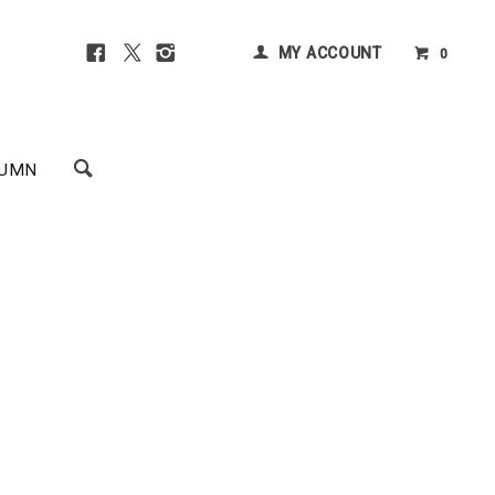
MY ACCOUNT
0
UMN