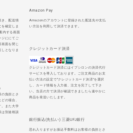
Amazon Pay
頂き、配送情
Amazonのアカウントに登録された配送先や支払
文を確定しま
い方法を利用して決済できます。
ご案内する画面
ージににてご
済画面を閉じ
クレジットカード決済
直しとなりま
クレジットカード決済にはイプシロンの決済代行
サービスを導入しております。ご注文商品のお支
払い方法の設定で"クレジットカード決済"を選択
し、カード情報を入力後、注文を完了して下さ
)
い。当店の方で決済が確認できましたら速やかに
様の負担とさ
商品を発送いたします。
などの場合、
す。また大学
様は別途相談
銀行振込(先払い) 三菱UFJ銀行
恐れ入りますがお振込手数料はお客様の負担とさ