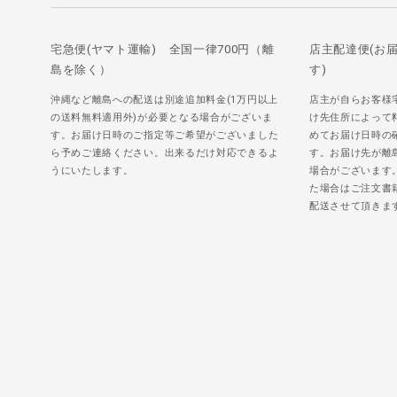
宅急便(ヤマト運輸) 全国一律700円（離
店主配達便(お
島を除く）
す)
沖縄など離島への配送は別途追加料金(1万円以上
店主が自らお客様
の送料無料適用外)が必要となる場合がございま
け先住所によって
す。お届け日時のご指定等ご希望がございました
めてお届け日時の
ら予めご連絡ください。出来るだけ対応できるよ
す。お届け先が離
うにいたします。
場合がございます
た場合はご注文書
配送させて頂きま