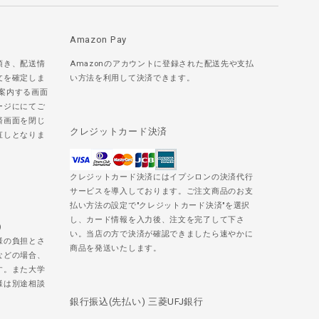
Amazon Pay
頂き、配送情
Amazonのアカウントに登録された配送先や支払
文を確定しま
い方法を利用して決済できます。
ご案内する画面
ージににてご
済画面を閉じ
クレジットカード決済
直しとなりま
クレジットカード決済にはイプシロンの決済代行
サービスを導入しております。ご注文商品のお支
払い方法の設定で"クレジットカード決済"を選択
し、カード情報を入力後、注文を完了して下さ
)
い。当店の方で決済が確認できましたら速やかに
様の負担とさ
商品を発送いたします。
などの場合、
す。また大学
様は別途相談
銀行振込(先払い) 三菱UFJ銀行