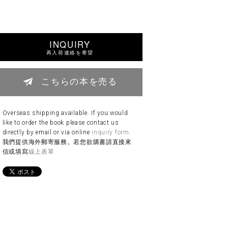
INQUIRY
再入荷連絡を希望
こちらの本を売る
Overseas shipping available. If you would
like to order the book please contact us
directly by email or via online
inquiry form
.
我們提供海外郵寄服務。若您欲購書請直接來
信或填寫
線上表單