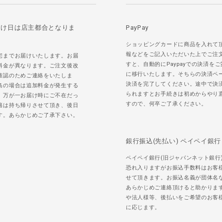
届け日は店主都合となりま
PayPay
ショッピングカードに商品を入れて
報などをご記入いただいた上でご注
宅までお届けいたします。お届
すと、自動的にPaypayでの決済を
料金が異なります。ご注文後改
に移行いたします。そちらの決済ペ
確認のためご連絡をいたしま
決済を完了してください。途中で決
島の場合は追加料金が発生する
られますとお手続きは初めからやり
。万が一お届け時にご不在だっ
すので、何卒ご了承ください。
籍は持ち帰りさせて頂き、後日
す。あらかじめご了承下さい。
銀行振込(先払い) ペイペイ銀行
ペイペイ銀行(旧ジャパンネット銀行
恐れ入りますがお振込手数料はお客
せて頂きます。お振込名義が団体名
あらかじめご連絡頂けると助かりま
や法人様等、後払いをご希望のお客
に応じます。