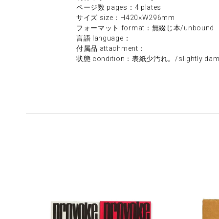
ページ数 pages：4 plates
サイズ size：H420×W296mm
フォーマット format：無綴じ本/unbound
言語 language：
付属品 attachment：
状態 condition：表紙少汚れ。/slightly damag