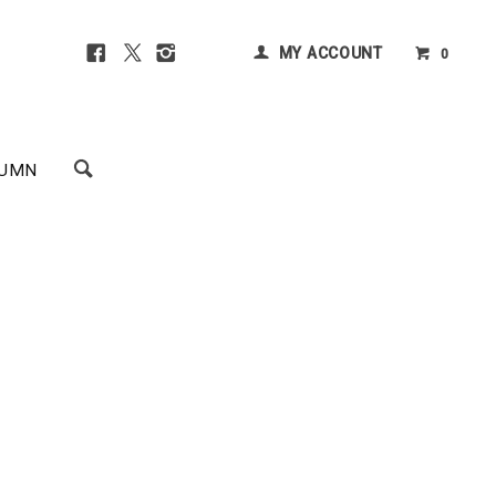
MY ACCOUNT
0
UMN