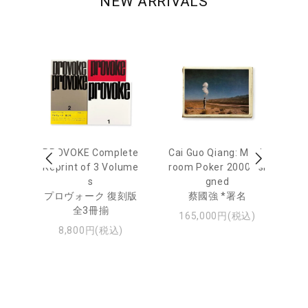
NEW ARRIVALS
 Ja
PROVOKE Complete
Cai Guo Qiang: Mush
Mo
urn
Reprint of 3 Volume
room Poker 2000 *si
e 
s
gned
u
日
プロヴォーク 復刻版
蔡國強 *署名
・ジ
全3冊揃
モ
165,000円(税込)
8,800円(税込)