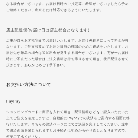
なる場合がございます。お届け日時のご指定等ご希望がございましたら予め
ご連絡ください。出来るだけ対応できるようにいたします。
店主配達便(お届け日は店主都合となります)
店主が自らお客様宅までお届けいたします。お届け先住所によって料金が異
なります。ご注文後改めてお届け日時の確認のためご連絡をいたします。お
届け先が離島の場合は追加料金が発生する場合がございます。万が一お届け
時にご不在だった場合はご注文書籍は持ち帰りさせて頂き、後日配送させて
頂きます。あらかじめご了承下さい。
お支払い方法について
PayPay
ショッピングカードに商品を入れて頂き、配送情報などをご記入いただいた
上でご注文を確定しますと、自動的にPaypayでの決済をご案内する画面に移
行いたします。そちらの決済ページににてご決済を完了してください。途中
で決済画面を閉じられますとお手続きは初めからやり直しとなりますので、
何卒ご了承ください。