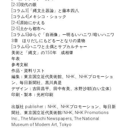
[2-3]現代の眼
[コラム3]「縄文土器論」と藤本四八
[コラム4]メキシコ・ショック
[2-4]原始にかえる
[2-5]土から都市へ
[コラム5]ゆらぐ「自画像」ー明るいハニワ/暗いハニワ
3章 ほりだしにもどるーとなりの遺物
[コラム6]ハニワと土偶とサブカルチャー
美術と「縄文」の150年 成相肇
年表
参考文献
作品・資料リスト
編集：東京国立近代美術館、NHK、NHKプロモーショ
ン、毎日新聞社、黒川典是
デザイン：吉田昌平、田中有美、水野沙耶(白い立体)
印刷・製本：光村印刷
出版社 publisher：NHK、NHKプロモーション、毎日新
聞社、東京国立近代美術館/NHK, NHK Promotions
Inc., The Mainichi Newspapers, The National
Museum of Modern Art, Tokyo