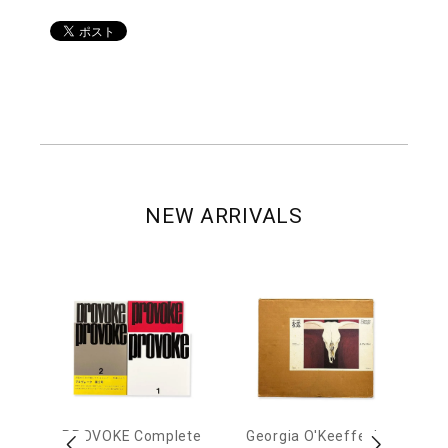
NEW ARRIVALS
out
PROVOKE Complete
Georgia O'Keeffe: In
Ha