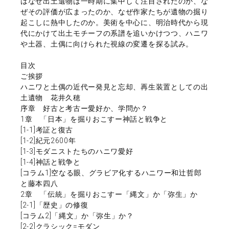
はなぜ出土遺物は一時期に集中して注目されたのか、な
ぜその評価が広まったのか、なぜ作家たちが遺物の掘り
起こしに熱中したのか。美術を中心に、明治時代から現
代にかけて出土モチーフの系譜を追いかけつつ、ハニワ
や土器、土偶に向けられた視線の変遷を探る試み。
目次
ご挨拶
ハニワと土偶の近代ー発見と忘却、再生装置としての出
土遺物 花井久穂
序章 好古と考古ー愛好か、学問か？
1章 「日本」を掘りおこすー神話と戦争と
[1-1]考証と復古
[1-2]紀元2600年
[1-3]モダニストたちのハニワ愛好
[1-4]神話と戦争と
[コラム1]空なる眼、グラビア化するハニワー和辻哲郎
と藤本四八
2章 「伝統」を掘りおこすー「縄文」か「弥生」か
[2-1]「歴史」の修復
[コラム2]「縄文」か「弥生」か？
[2-2]クラシック=モダン