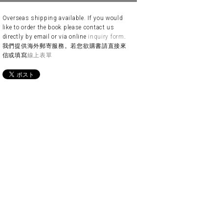
Overseas shipping available. If you would
like to order the book please contact us
directly by email or via online
inquiry form
.
我們提供海外郵寄服務。若您欲購書請直接來
信或填寫
線上表單