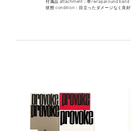
付属品 attachment：帯/wraparound band
状態 condition：目立ったダメージなく良好です