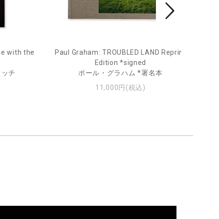
e with the
Paul Graham: TROUBLED LAND Reprint
Fro
Edition *signed
ィッチ
ポール・グラハム *署名本
11,000円(税込)