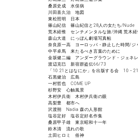
桑原史成 水俣病
川田喜久治 地図
東松照明 日本
篠山紀信 篠山紀信と28人の女たち/Nude
荒木経惟 センチメンタルな旅/沖縄 荒木経
森山大道 にっぽん劇場写真帖
奈良原一高 ヨーロッパ・静止した時間/ジ
中平卓馬 来たるべき言葉のために
金坂健二編 アンダーグラウンド・ジェネ
渡辺克巳 新宿群盗伝66/73
「10.21とはなにか」を出版する会 10・2
石黒健治 広島
一村哲也 COME UP
杉野安 心触風景
木村伊兵衛 木村伊兵衛の眼
高梨豊 都市へ
沢渡朔 Nadia 森の人形館
塩谷定好 塩谷定好名作集
桑原甲子雄 東京昭和十一年
鈴木清 流れの歌
土田ヒロミ 俗神