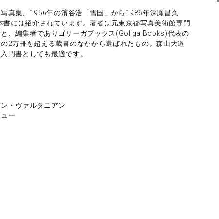
真集、1956年の濱谷浩「雪国」から1986年深瀬昌久
が本書には紹介されています。著者は元東京都写真美術館専門
編集者でありゴリーガブックス(Goliga Books)代表の
の2万冊を超える蔵書のなかから選ばれたもの。森山大道
の入門書としても最適です。
ァン・ヴァルタニアン
ビュー