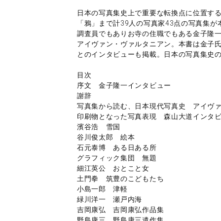
日本の写真集史上で重要な転換点に位置する写
「鴉」まで計39人の写真家43点の写真集
調査員でもありお寺の住職でもある金子隆一と、
アイヴァン・ヴァルタニアン。本書は金子氏
とのインタビューも掲載。日本の写真集史
目次
序文 金子隆一インタビュー
謝辞
写真集から読む、日本現代写真史 アイヴ
印刷物となった写真表現 森山大道インタ
濱谷浩 雪国
谷川俊太郎 絵本
石元泰博 ある日ある所
グラフィック集団 無題
細江英公 おとこと女
土門拳 筑豊のこどもたち
小島一郎 津軽
緑川洋一 瀬戸内海
吉岡康弘 吉岡康弘作品集
野島康三 野島康三遺作集