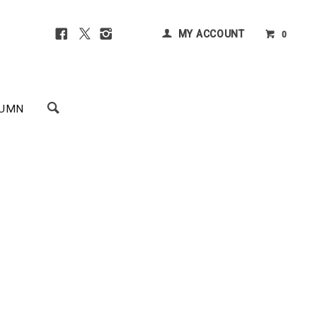
MY ACCOUNT
0
UMN