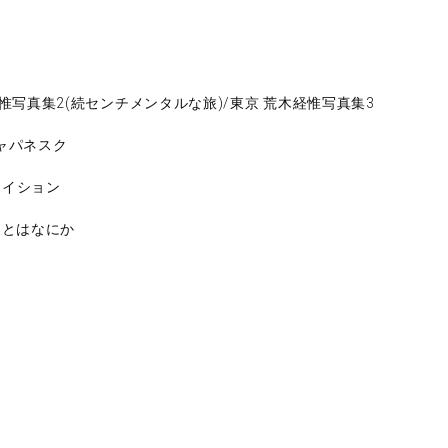
惟写真集2(続センチメンタルな旅)/東京 荒木経惟写真集3
ャパネスク
レイション
1とはなにか