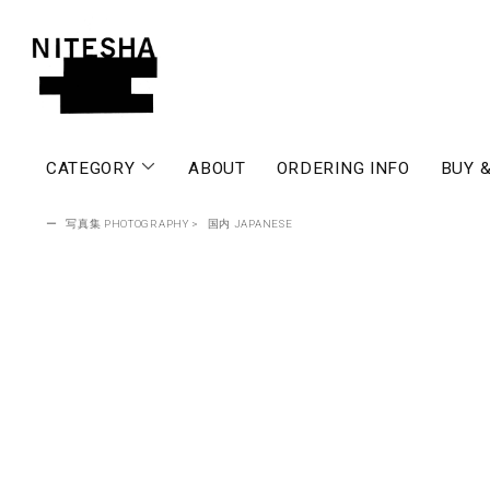
CATEGORY
ABOUT
ORDERING INFO
BUY &
ー
写真集 PHOTOGRAPHY
>
国内 JAPANESE