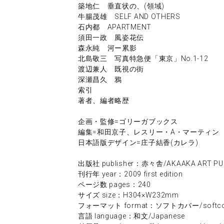
築地仁 垂直状の、(領域)
牛腸茂雄 SELF AND OTHERS
石内都 APARTMENT
須田一政 風姿花伝
森永純 河ー累影
北島敬三 写真特急便「東京」No.1-12
渡辺兼人 既視の街
深瀬昌久 鴉
索引
著者、編者略歴
企画・監修=ゴリーガブックス
編集=和田京子、レスリー・A・マーティン
日本語版デザイン=庄子結香(カレラ)
出版社 publisher：赤々舎/AKAAKA ART PU
刊行年 year：2009 first edition
ページ数 pages：240
サイズ size：H304×W232mm
フォーマット format：ソフトカバー/softco
言語 language：和文/Japanese