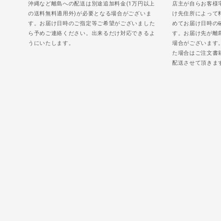
沖縄など離島への配送は別途追加料金(1万円以上
店主が自らお客様
の送料無料適用外)が必要となる場合がございま
け先住所によって
す。お届け日時のご指定等ご希望がございました
めてお届け日時の
ら予めご連絡ください。出来るだけ対応できるよ
す。お届け先が離
うにいたします。
場合がございます
た場合はご注文書
配送させて頂きま