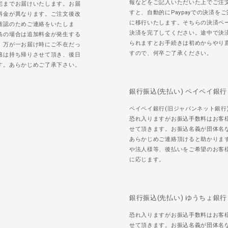
報などをご記入いただいた上でご注
宅までお届けいたします。お届
すと、自動的にPaypayでの決済を
料金が異なります。ご注文後改
に移行いたします。そちらの決済ペ
確認のためご連絡をいたしま
決済を完了してください。途中で決
島の場合は追加料金が発生する
られますとお手続きは初めからやり
。万が一お届け時にご不在だっ
すので、何卒ご了承ください。
籍は持ち帰りさせて頂き、後日
す。あらかじめご了承下さい。
銀行振込(先払い) ペイペイ銀行
ペイペイ銀行(旧ジャパンネット銀行
恐れ入りますがお振込手数料はお客
せて頂きます。お振込名義が団体名
あらかじめご連絡頂けると助かりま
や法人様等、後払いをご希望のお客
に応じます。
銀行振込(先払い) ゆうちょ銀行
恐れ入りますがお振込手数料はお客
せて頂きます。お振込名義が団体名