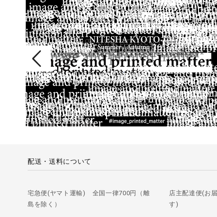
配送・送料について
宅急便(ヤマト運輸) 全国一律700円（離
店主配達便(お
島を除く）
す)