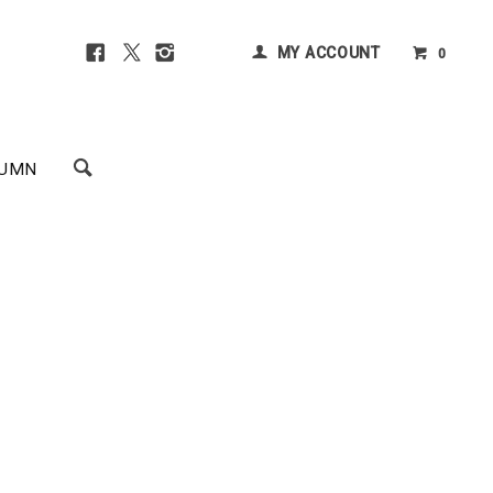
MY ACCOUNT
0
UMN