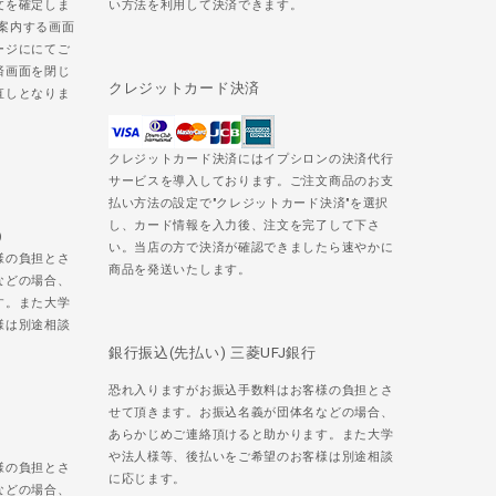
文を確定しま
い方法を利用して決済できます。
ご案内する画面
ージににてご
済画面を閉じ
クレジットカード決済
直しとなりま
クレジットカード決済にはイプシロンの決済代行
サービスを導入しております。ご注文商品のお支
払い方法の設定で"クレジットカード決済"を選択
し、カード情報を入力後、注文を完了して下さ
)
い。当店の方で決済が確認できましたら速やかに
様の負担とさ
商品を発送いたします。
などの場合、
す。また大学
様は別途相談
銀行振込(先払い) 三菱UFJ銀行
恐れ入りますがお振込手数料はお客様の負担とさ
せて頂きます。お振込名義が団体名などの場合、
あらかじめご連絡頂けると助かります。また大学
や法人様等、後払いをご希望のお客様は別途相談
様の負担とさ
に応じます。
などの場合、