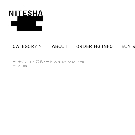
CATEGORY
ABOUT
ORDERING INFO
BUY &
ー
美術 ART
>
現代アート CONTEMPORARY ART
ー
2000s