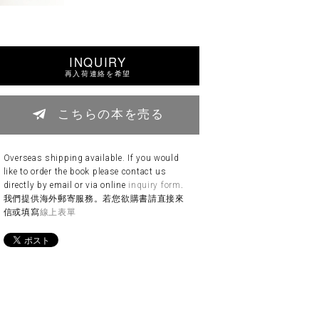
INQUIRY
再入荷連絡を希望
こちらの本を売る
Overseas shipping available. If you would
like to order the book please contact us
directly by email or via online
inquiry form
.
我們提供海外郵寄服務。若您欲購書請直接來
信或填寫
線上表單