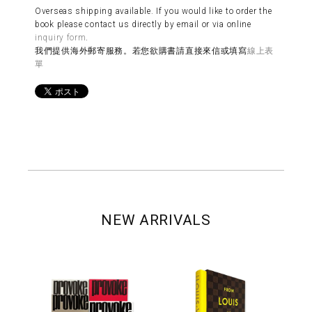
Overseas shipping available. If you would like to order the
book please contact us directly by email or via online
inquiry form
.
我們提供海外郵寄服務。若您欲購書請直接來信或填寫
線上表
單
NEW ARRIVALS