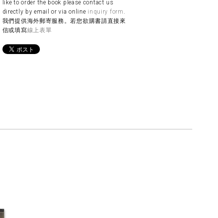
like to order the book please contact us
directly by email or via online
inquiry form
.
我們提供海外郵寄服務。若您欲購書請直接來
信或填寫
線上表單