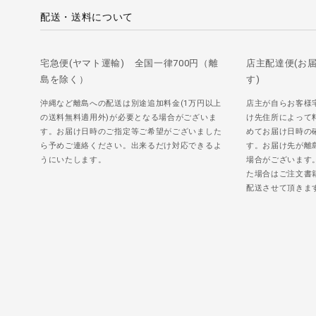
配送・送料について
宅急便(ヤマト運輸) 全国一律700円（離
店主配達便(お
島を除く）
す)
沖縄など離島への配送は別途追加料金(1万円以上
店主が自らお客様
の送料無料適用外)が必要となる場合がございま
け先住所によって
す。お届け日時のご指定等ご希望がございました
めてお届け日時の
ら予めご連絡ください。出来るだけ対応できるよ
す。お届け先が離
うにいたします。
場合がございます
た場合はご注文書
配送させて頂きま