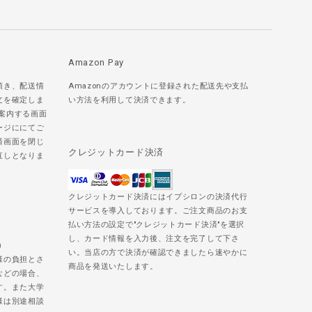
Amazon Pay
頂き、配送情
Amazonのアカウントに登録された配送先や支払
文を確定しま
い方法を利用して決済できます。
ご案内する画面
ージににてご
済画面を閉じ
クレジットカード決済
直しとなりま
クレジットカード決済にはイプシロンの決済代行
サービスを導入しております。ご注文商品のお支
払い方法の設定で"クレジットカード決済"を選択
し、カード情報を入力後、注文を完了して下さ
)
い。当店の方で決済が確認できましたら速やかに
様の負担とさ
商品を発送いたします。
などの場合、
す。また大学
様は別途相談