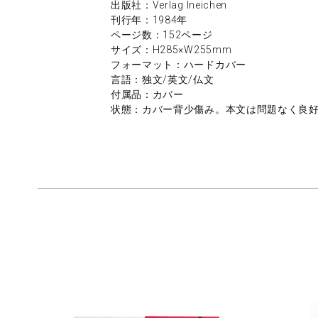
出版社：Verlag Ineichen
刊行年：1984年
ページ数：152ページ
サイズ：H285×W255mm
フォーマット：ハードカバー
言語：独文/英文/仏文
付属品：カバー
状態：カバー背少傷み。本文は問題なく良