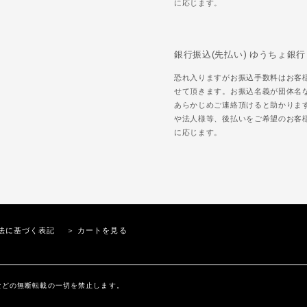
に応じます。
銀行振込(先払い) ゆうちょ銀行
恐れ入りますがお振込手数料はお客
せて頂きます。お振込名義が団体名
あらかじめご連絡頂けると助かりま
や法人様等、後払いをご希望のお客
に応じます。
法に基づく表記
＞ カートを見る
内の文章、画像などの無断転載の一切を禁止します。