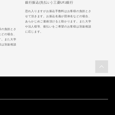
銀行振込(先払い) 三菱UFJ銀行
恐れ入りますがお振込手数料はお客様の負担とさ
せて頂きます。お振込名義が団体名などの場合、
あらかじめご連絡頂けると助かります。また大学
や法人様等、後払いをご希望のお客様は別途相談
様の負担とさ
に応じます。
などの場合、
す。また大学
様は別途相談