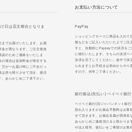
お支払い方法について
届け日は店主都合となりま
PayPay
ショッピングカードに商品を入れて
報などをご記入いただいた上でご注
宅までお届けいたします。お届
すと、自動的にPaypayでの決済を
料金が異なります。ご注文後改
に移行いたします。そちらの決済ペ
確認のためご連絡をいたしま
決済を完了してください。途中で決
島の場合は追加料金が発生する
られますとお手続きは初めからやり
。万が一お届け時にご不在だっ
すので、何卒ご了承ください。
籍は持ち帰りさせて頂き、後日
す。あらかじめご了承下さい。
銀行振込(先払い) ペイペイ銀行
ペイペイ銀行(旧ジャパンネット銀行
恐れ入りますがお振込手数料はお客
せて頂きます。お振込名義が団体名
あらかじめご連絡頂けると助かりま
や法人様等、後払いをご希望のお客