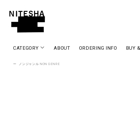
CATEGORY
ABOUT
ORDERING INFO
BUY &
ー
ノンジャンル NON GENRE