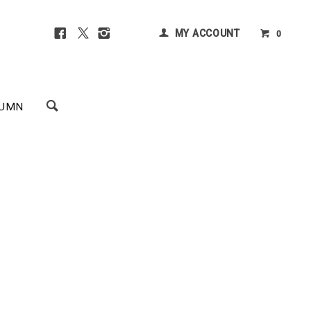
MY ACCOUNT
0
UMN