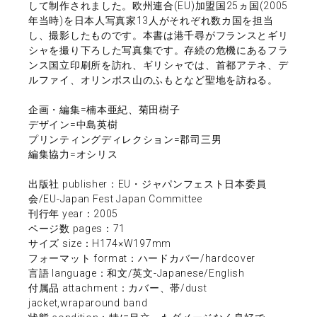
して制作されました。欧州連合(EU)加盟国25ヵ国(2005
年当時)を日本人写真家13人がそれぞれ数カ国を担当
し、撮影したものです。本書は港千尋がフランスとギリ
シャを撮り下ろした写真集です。存続の危機にあるフラ
ンス国立印刷所を訪れ、ギリシャでは、首都アテネ、デ
ルファイ、オリンポス山のふもとなど聖地を訪ねる。
企画・編集=楠本亜紀、菊田樹子
デザイン=中島英樹
プリンティングディレクション=郡司三男
編集協力=オシリス
出版社 publisher：EU・ジャパンフェスト日本委員
会/EU-Japan Fest Japan Committee
刊行年 year：2005
ページ数 pages：71
サイズ size：H174×W197mm
フォーマット format：ハードカバー/hardcover
言語 language：和文/英文-Japanese/English
付属品 attachment：カバー、帯/dust
jacket,wraparound band