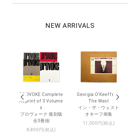
NEW ARRIVALS
 Ja
PROVOKE Complete
Georgia O'Keeffe: In
Ha
urn
Reprint of 3 Volume
The West
te
s
イン・ザ・ウェスト
日
プロヴォーク 復刻版
オキーフ画集
・ジ
全3冊揃
11,000円(税込)
8,800円(税込)