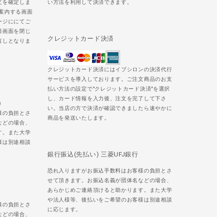
文を確定しま
い方法を利用して決済できます。
ご案内する画面
ージににてご
済画面を閉じ
クレジットカード決済
直しとなりま
クレジットカード決済にはイプシロンの決済代行
サービスを導入しております。ご注文商品のお支
払い方法の設定で"クレジットカード決済"を選択
し、カード情報を入力後、注文を完了して下さ
)
い。当店の方で決済が確認できましたら速やかに
様の負担とさ
商品を発送いたします。
などの場合、
す。また大学
様は別途相談
銀行振込(先払い) 三菱UFJ銀行
恐れ入りますがお振込手数料はお客様の負担とさ
せて頂きます。お振込名義が団体名などの場合、
あらかじめご連絡頂けると助かります。また大学
や法人様等、後払いをご希望のお客様は別途相談
様の負担とさ
に応じます。
などの場合、