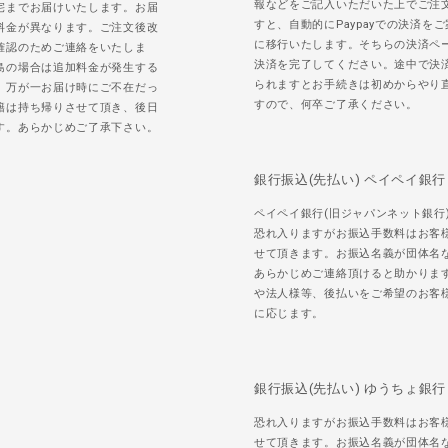
報などをご記入いただいた上でご注
宅までお届けいたします。お届
すと、自動的にPaypayでの決済を
料金が異なります。ご注文後改
に移行いたします。そちらの決済ペ
確認のためご連絡をいたしま
決済を完了してください。途中で決
島の場合は追加料金が発生する
られますとお手続きは初めからやり
。万が一お届け時にご不在だっ
すので、何卒ご了承ください。
籍は持ち帰りさせて頂き、後日
す。あらかじめご了承下さい。
銀行振込(先払い) ペイペイ銀行
ペイペイ銀行(旧ジャパンネット銀行
恐れ入りますがお振込手数料はお客
せて頂きます。お振込名義が団体名
あらかじめご連絡頂けると助かりま
や法人様等、後払いをご希望のお客
に応じます。
銀行振込(先払い) ゆうちょ銀行
恐れ入りますがお振込手数料はお客
せて頂きます。お振込名義が団体名