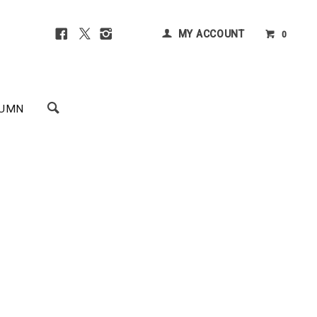
MY ACCOUNT
0
UMN