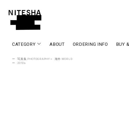
CATEGORY
ABOUT
ORDERING INFO
BUY &
ー
写真集 PHOTOGRAPHY
>
海外 WORLD
ー
2010s