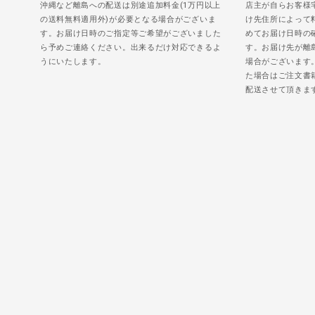
沖縄など離島への配送は別途追加料金(1万円以上
店主が自らお客様
の送料無料適用外)が必要となる場合がございま
け先住所によって
す。お届け日時のご指定等ご希望がございました
めてお届け日時の
ら予めご連絡ください。出来るだけ対応できるよ
す。お届け先が離
うにいたします。
場合がございます
た場合はご注文書
配送させて頂きま