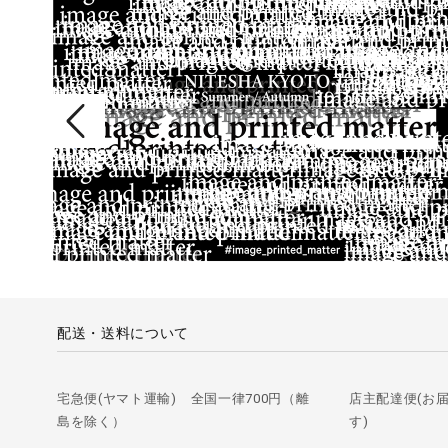
配送・送料について
宅急便(ヤマト運輸) 全国一律700円（離
店主配達便(お
島を除く）
す)