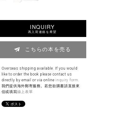
INQUIRY
再入荷連絡を希望
こちらの本を売る
Overseas shipping available. If you would
like to order the book please contact us
directly by email or via online
inquiry form
.
我們提供海外郵寄服務。若您欲購書請直接來
信或填寫
線上表單