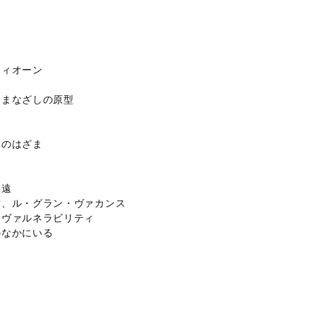
ツィオーン
るまなざしの原型
林のはざま
永遠
宙、ル・グラン・ヴァカンス
るヴァルネラビリティ
のなかにいる