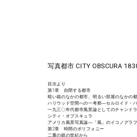
写真都市 CITY OBSCURA 1
目次より
第1章 自閉する都市
暗い箱のなかの都市、明るい部屋のなかの
ハリウッド空間への一考察―セルロイド・
一九三〇年代都市風景論としてのチャンド
シティ・オブスキュラ
アメリカ風景写真論―「風」のイコノグラ
第2章 時間のポリフォニー
二重の鏡の世紀から