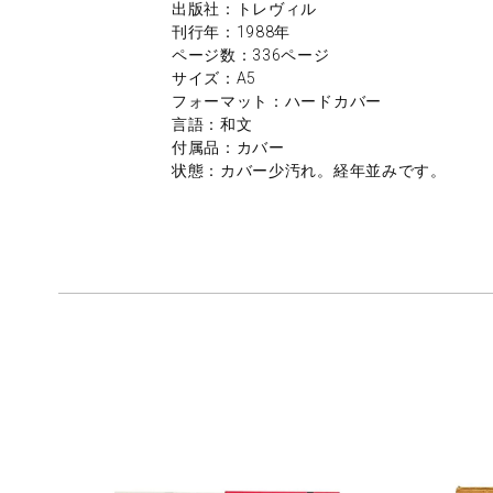
出版社：トレヴィル
刊行年：1988年
ページ数：336ページ
サイズ：A5
フォーマット：ハードカバー
言語：和文
付属品：カバー
状態：カバー少汚れ。経年並みです。