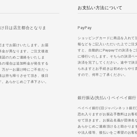
お支払い方法について
届け日は店主都合となりま
PayPay
ショッピングカードに商品を入れて
報などをご記入いただいた上でご注
宅までお届けいたします。お届
すと、自動的にPaypayでの決済を
料金が異なります。ご注文後改
に移行いたします。そちらの決済ペ
確認のためご連絡をいたしま
決済を完了してください。途中で決
島の場合は追加料金が発生する
られますとお手続きは初めからやり
。万が一お届け時にご不在だっ
すので、何卒ご了承ください。
籍は持ち帰りさせて頂き、後日
す。あらかじめご了承下さい。
銀行振込(先払い) ペイペイ銀行
ペイペイ銀行(旧ジャパンネット銀行
恐れ入りますがお振込手数料はお客
せて頂きます。お振込名義が団体名
あらかじめご連絡頂けると助かりま
や法人様等、後払いをご希望のお客