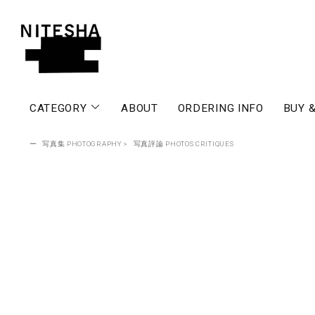
CATEGORY
ABOUT
ORDERING INFO
BUY &
ー
写真集 PHOTOGRAPHY
>
写真評論 PHOTOS CRITIQUES