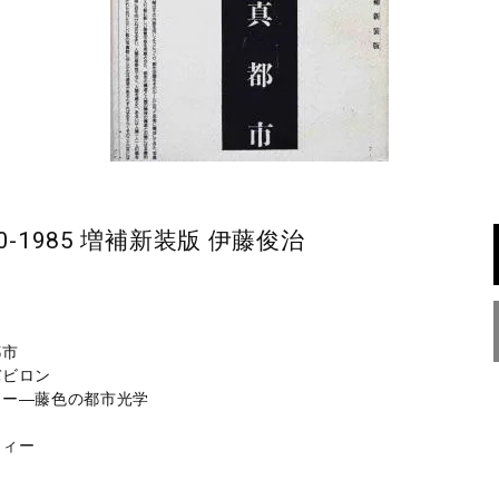
830-1985 増補新装版 伊藤俊治
都市
バビロン
ラー―藤色の都市光学
フィー