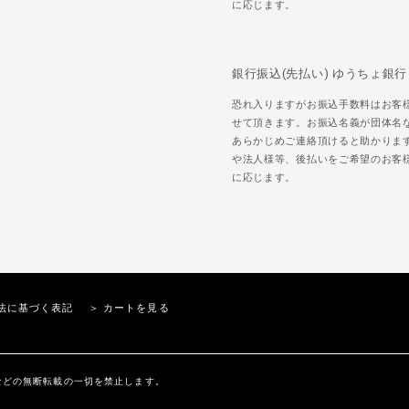
に応じます。
銀行振込(先払い) ゆうちょ銀行
恐れ入りますがお振込手数料はお客
せて頂きます。お振込名義が団体名
あらかじめご連絡頂けると助かりま
や法人様等、後払いをご希望のお客
に応じます。
法に基づく表記
＞ カートを見る
内の文章、画像などの無断転載の一切を禁止します。