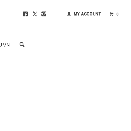
MY ACCOUNT
0
UMN