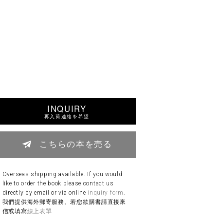
INQUIRY
再入荷連絡を希望
こちらの本を売る
Overseas shipping available. If you would
like to order the book please contact us
directly by email or via online
inquiry form
.
我們提供海外郵寄服務。若您欲購書請直接來
信或填寫
線上表單