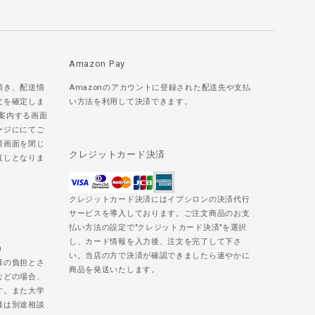
Amazon Pay
頂き、配送情
Amazonのアカウントに登録された配送先や支払
文を確定しま
い方法を利用して決済できます。
ご案内する画面
ージににてご
済画面を閉じ
クレジットカード決済
直しとなりま
クレジットカード決済にはイプシロンの決済代行
サービスを導入しております。ご注文商品のお支
払い方法の設定で"クレジットカード決済"を選択
し、カード情報を入力後、注文を完了して下さ
)
い。当店の方で決済が確認できましたら速やかに
様の負担とさ
商品を発送いたします。
などの場合、
す。また大学
様は別途相談