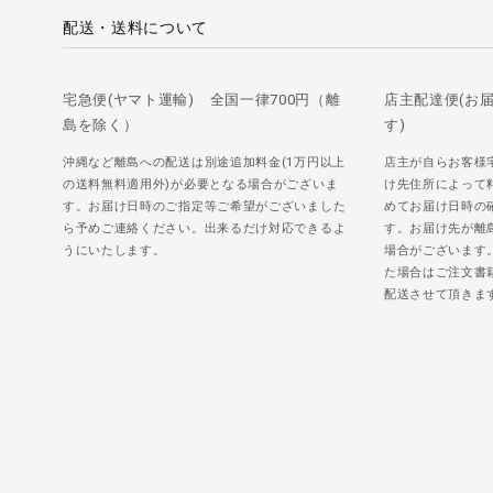
配送・送料について
宅急便(ヤマト運輸) 全国一律700円（離
店主配達便(お
島を除く）
す)
沖縄など離島への配送は別途追加料金(1万円以上
店主が自らお客様
の送料無料適用外)が必要となる場合がございま
け先住所によって
す。お届け日時のご指定等ご希望がございました
めてお届け日時の
ら予めご連絡ください。出来るだけ対応できるよ
す。お届け先が離
うにいたします。
場合がございます
た場合はご注文書
配送させて頂きま