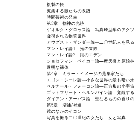
複製の帳
蒐集する眼たちの系譜
時間芸術の発生
第3章 物神の光跡
ゲオルク・グロッス論―写真畸型学のアク
凝視される物質世界
アウグスト・ザンダー論―二〇世紀人を見
マン・レイ論1―光の冒険
マン・レイ論2―銀のエデン
ジョセフィン・ペイカー論―摩天楼と原始
透明な裸体
第4章 ミラー・イメージの蒐集家たち
エゴン・シーレ論―小さな世界の最も暗い
ベルナール・フォーコン論―正方形の小宇
ゴットフリート・ヘルンバイン論―覚醒す
ダイアン・アーバス論―聖なるものの香り
第5章 増補/補遺
鏡のなかのイコン
写真を撮る二〇世紀の女たち―女と写真