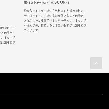
銀行振込(先払い) 三菱UFJ銀行
恐れ入りますがお振込手数料はお客様の負担とさ
せて頂きます。お振込名義が団体名などの場合、
あらかじめご連絡頂けると助かります。また大学
や法人様等、後払いをご希望のお客様は別途相談
様の負担とさ
に応じます。
などの場合、
す。また大学
様は別途相談