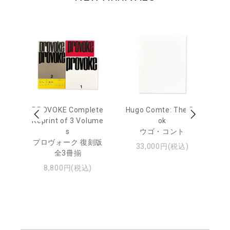
age
PROVOKE Complete
Hugo Comte: The Bo
M
 20
Reprint of 3 Volume
ok
Th
s
ウゴ・コント
ジュ
プロヴォーク 復刻版
33,000円(税込)
全3冊揃
8,800円(税込)