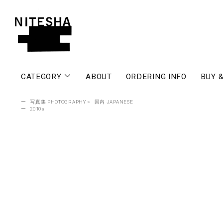
CATEGORY
ABOUT
ORDERING INFO
BUY &
ー
写真集 PHOTOGRAPHY
>
国内 JAPANESE
ー
2010s