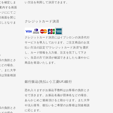
文を確定しま
い方法を利用して決済できます。
ご案内する画面
ージににてご
済画面を閉じ
クレジットカード決済
直しとなりま
クレジットカード決済にはイプシロンの決済代行
サービスを導入しております。ご注文商品のお支
払い方法の設定で"クレジットカード決済"を選択
し、カード情報を入力後、注文を完了して下さ
)
い。当店の方で決済が確認できましたら速やかに
様の負担とさ
商品を発送いたします。
などの場合、
す。また大学
様は別途相談
銀行振込(先払い) 三菱UFJ銀行
恐れ入りますがお振込手数料はお客様の負担とさ
せて頂きます。お振込名義が団体名などの場合、
あらかじめご連絡頂けると助かります。また大学
や法人様等、後払いをご希望のお客様は別途相談
様の負担とさ
に応じます。
などの場合、