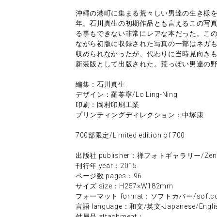
沖縄の港町に集まる荒々しい男達の生き様
年。石川真生の初期作品とも言えるこの写
る事もできない非常にレアな本だった。この
ながら初版に収録された写真の一部はネガ
収められなかったが、代わりに当時見向き
新装版として出版された。荒っぽい男達の
編集：石川真生
デザイン：羅苓寧/Lo Ling-Ning
印刷：岡村印刷工業
プリンティングディレクション：中塚康
700部限定/Limited edition of 700
出版社 publisher：禅フォトギャラリー/Zen Fo
刊行年 year：2015
ページ数 pages：96
サイズ size：H257×W182mm
フォーマット format：ソフトカバー/softco
言語 language：和文/英文-Japanese/Engli
付属品 attachment：