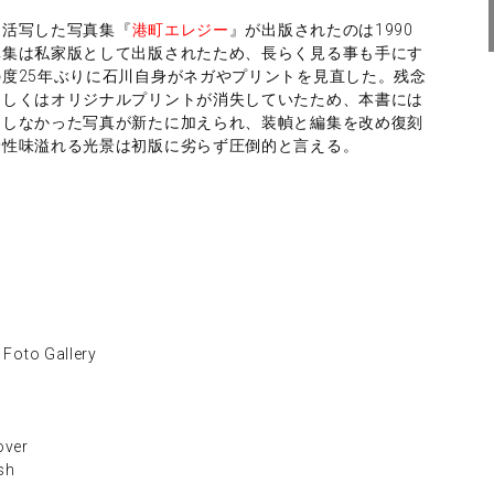
を活写した写真集『
港町エレジー
』が出版されたのは1990
真集は私家版として出版されたため、長らく見る事も手にす
度25年ぶりに石川自身がネガやプリントを見直した。残念
もしくはオリジナルプリントが消失していたため、本書には
もしなかった写真が新たに加えられ、装幀と編集を改め復刻
野性味溢れる光景は初版に劣らず圧倒的と言える。
to Gallery
ver
sh