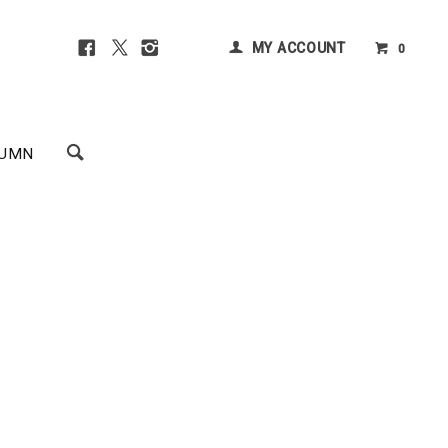
MY ACCOUNT
0
UMN