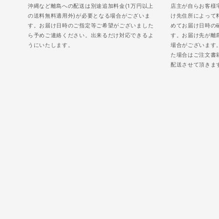
沖縄など離島への配送は別途追加料金(1万円以上
店主が自らお客様
の送料無料適用外)が必要となる場合がございま
け先住所によって
す。お届け日時のご指定等ご希望がございました
めてお届け日時の
ら予めご連絡ください。出来るだけ対応できるよ
す。お届け先が離
うにいたします。
場合がございます
た場合はご注文書
配送させて頂きま