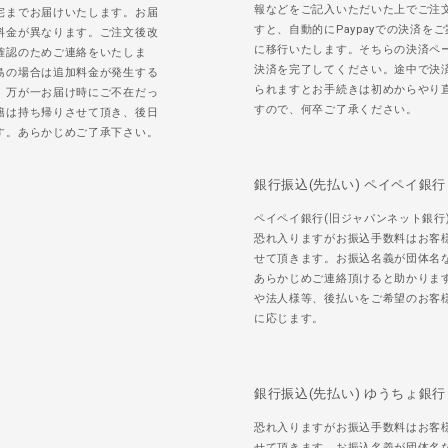
報などをご記入いただいた上でご注
宅までお届けいたします。お届
すと、自動的にPaypayでの決済を
料金が異なります。ご注文後改
に移行いたします。そちらの決済ペ
確認のためご連絡をいたしま
決済を完了してください。途中で決
島の場合は追加料金が発生する
られますとお手続きは初めからやり
。万が一お届け時にご不在だっ
すので、何卒ご了承ください。
籍は持ち帰りさせて頂き、後日
す。あらかじめご了承下さい。
銀行振込(先払い) ペイペイ銀行
ペイペイ銀行(旧ジャパンネット銀行
恐れ入りますがお振込手数料はお客
せて頂きます。お振込名義が団体名
あらかじめご連絡頂けると助かりま
や法人様等、後払いをご希望のお客
に応じます。
銀行振込(先払い) ゆうちょ銀行
恐れ入りますがお振込手数料はお客
せて頂きます。お振込名義が団体名