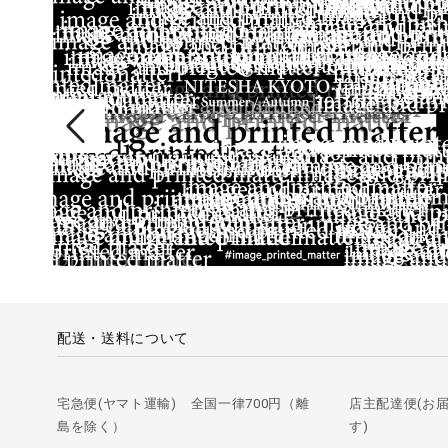
配送・送料について
宅急便(ヤマト運輸) 全国一律700円（離
店主配達便(お
島を除く）
す)