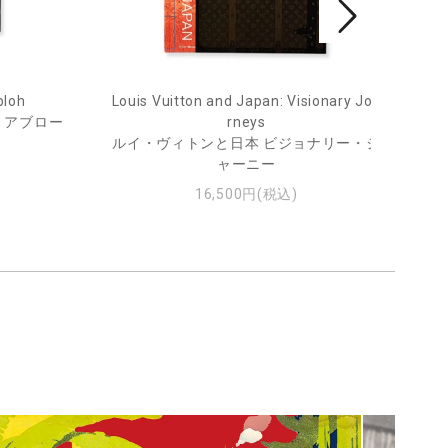
bloh
Louis Vuitton and Japan: Visionary Jou
He
・アブロー
rneys
ルイ・ヴィトンと日本 ビジョナリー・ジ
ャーニー
16,500円(税込)