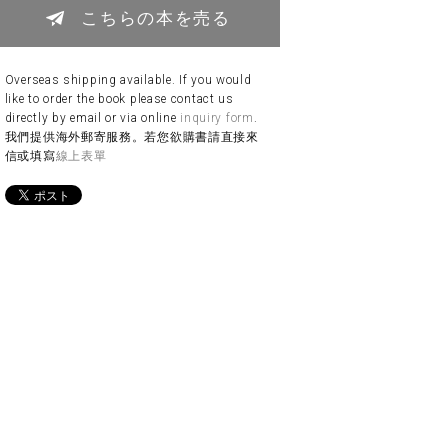
こちらの本を売る
Overseas shipping available. If you would
like to order the book please contact us
directly by email or via online
inquiry form
.
我們提供海外郵寄服務。若您欲購書請直接來
信或填寫
線上表單