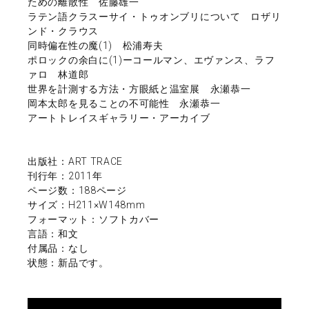
ための離散性 佐藤雄一
ラテン語クラスーサイ・トゥオンブリについて ロザリ
ンド・クラウス
同時偏在性の魔(1) 松浦寿夫
ポロックの余白に(1)ーコールマン、エヴァンス、ラフ
ァロ 林道郎
世界を計測する方法・方眼紙と温室展 永瀬恭一
岡本太郎を見ることの不可能性 永瀬恭一
アートトレイスギャラリー・アーカイブ
出版社：ART TRACE
刊行年：2011年
ページ数：188ページ
サイズ：H211×W148mm
フォーマット：ソフトカバー
言語：和文
付属品：なし
状態：新品です。