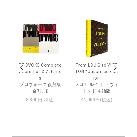
age
PROVOKE Complete
From LOUIS to VUIT
Lo
men
Reprint of 3 Volume
TON *Japanese Edit
s
ion
ル
ジュ
プロヴォーク 復刻版
フロム ルイ トゥ ヴィ
全3冊揃
トン 日本語版
8,800円(税込)
44,000円(税込)