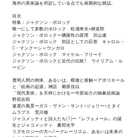
海外の美術論を邦訳している点でも画期的な雑誌。
目次
特集：ジャクソン・ポロック
唯一にして多数のポロック 松浦寿夫×林道郎
ジャクソン・ポロックー隣接性の原理 沢山遼
ジャクソン・ポロック 対話としての応答 キャロル・
C・マンクーシ＝ウンガロ
ジャクソン・ポロック マイケル・フリード
ジャクソン・ポロックと近代の伝統1 ウイリアム・ル
ービン
透明人間の肉体、あるいは、模倣と接触ーアポリネール
と「絵画の起源」神話 郷原佳以
「現代美術」を天秤にかけるー中原祐介の抽象絵画論
野田吉郎
速度の風景ーガス・ヴァン・サント<ジェリー>とタイ
ムラプス 荒川徹
ジャコメッティと詩人たち(1)ー『レフェメール』の誕
生とジャコメッティ 桑田光平
リズモロジーの方へ1ークレーリズム、あるいは未来の