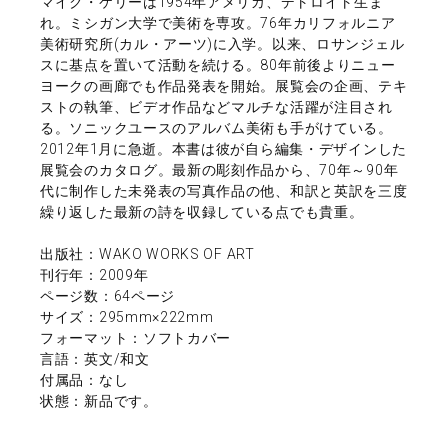
マイク・ケリーは1954年アメリカ、デトロイト生ま
れ。ミシガン大学で美術を専攻。76年カリフォルニア
美術研究所(カル・アーツ)に入学。以来、ロサンジェル
スに基点を置いて活動を続ける。80年前後よりニュー
ヨークの画廊でも作品発表を開始。展覧会の企画、テキ
ストの執筆、ビデオ作品などマルチな活躍が注目され
る。ソニックユースのアルバム美術も手がけている。
2012年1月に急逝。本書は彼が自ら編集・デザインした
展覧会のカタログ。最新の彫刻作品から、70年～90年
代に制作した未発表の写真作品の他、和訳と英訳を三度
繰り返した最新の詩を収録している点でも貴重。
出版社：WAKO WORKS OF ART
刊行年：2009年
ページ数：64ページ
サイズ：295mm×222mm
フォーマット：ソフトカバー
言語：英文/和文
付属品：なし
状態：新品です。