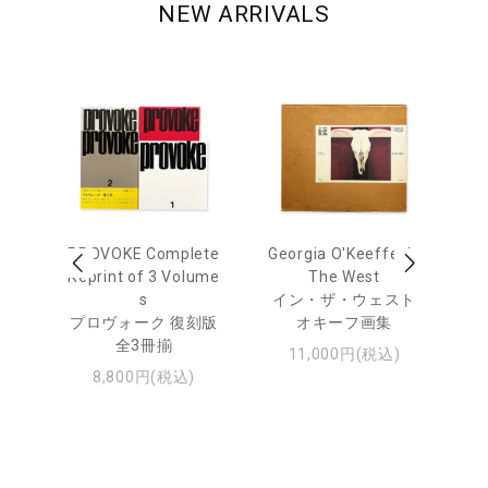
NEW ARRIVALS
 Ja
PROVOKE Complete
Georgia O'Keeffe: In
Ha
urn
Reprint of 3 Volume
The West
te
s
イン・ザ・ウェスト
日
プロヴォーク 復刻版
オキーフ画集
・ジ
全3冊揃
11,000円(税込)
8,800円(税込)