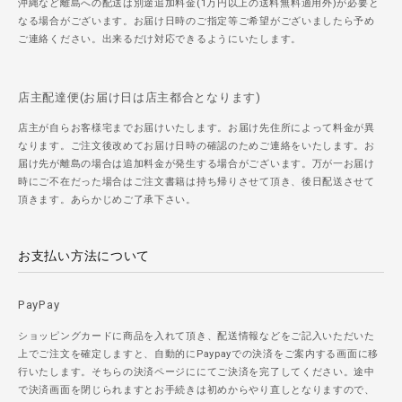
沖縄など離島への配送は別途追加料金(1万円以上の送料無料適用外)が必要と
なる場合がございます。お届け日時のご指定等ご希望がございましたら予め
ご連絡ください。出来るだけ対応できるようにいたします。
店主配達便(お届け日は店主都合となります)
店主が自らお客様宅までお届けいたします。お届け先住所によって料金が異
なります。ご注文後改めてお届け日時の確認のためご連絡をいたします。お
届け先が離島の場合は追加料金が発生する場合がございます。万が一お届け
時にご不在だった場合はご注文書籍は持ち帰りさせて頂き、後日配送させて
頂きます。あらかじめご了承下さい。
お支払い方法について
PayPay
ショッピングカードに商品を入れて頂き、配送情報などをご記入いただいた
上でご注文を確定しますと、自動的にPaypayでの決済をご案内する画面に移
行いたします。そちらの決済ページににてご決済を完了してください。途中
で決済画面を閉じられますとお手続きは初めからやり直しとなりますので、