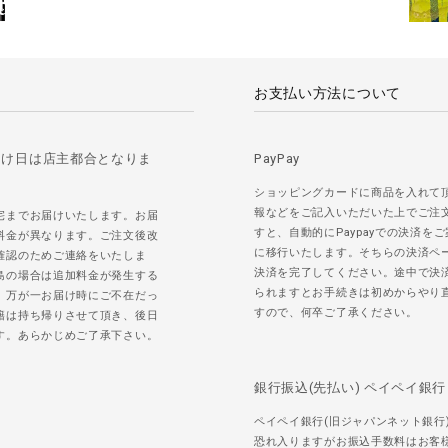
お支払い方法について
届け日は店主都合となりま
PayPay
ショッピングカードに商品を入れて
報などをご記入いただいた上でご注
宅までお届けいたします。お届
すと、自動的にPaypayでの決済を
料金が異なります。ご注文後改
に移行いたします。そちらの決済ペ
確認のためご連絡をいたしま
決済を完了してください。途中で決
島の場合は追加料金が発生する
られますとお手続きは初めからやり
。万が一お届け時にご不在だっ
すので、何卒ご了承ください。
籍は持ち帰りさせて頂き、後日
す。あらかじめご了承下さい。
銀行振込(先払い) ペイペイ銀行
ペイペイ銀行(旧ジャパンネット銀行
恐れ入りますがお振込手数料はお客