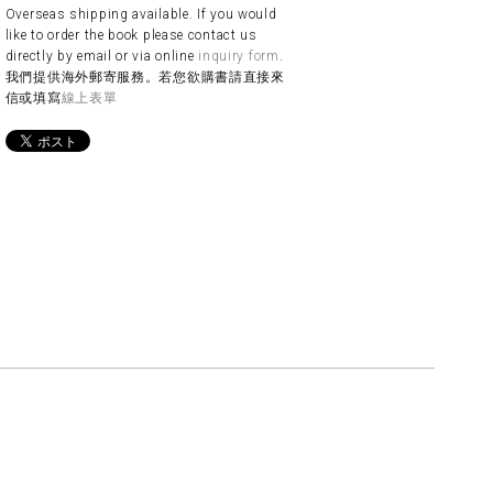
Overseas shipping available. If you would
like to order the book please contact us
directly by email or via online
inquiry form
.
我們提供海外郵寄服務。若您欲購書請直接來
信或填寫
線上表單