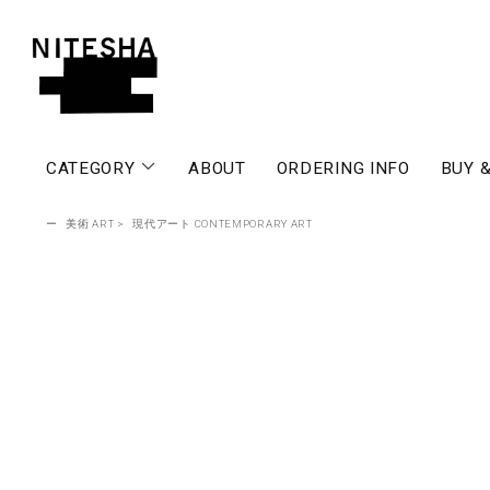
CATEGORY
ABOUT
ORDERING INFO
BUY &
ー
美術 ART
>
現代アート CONTEMPORARY ART