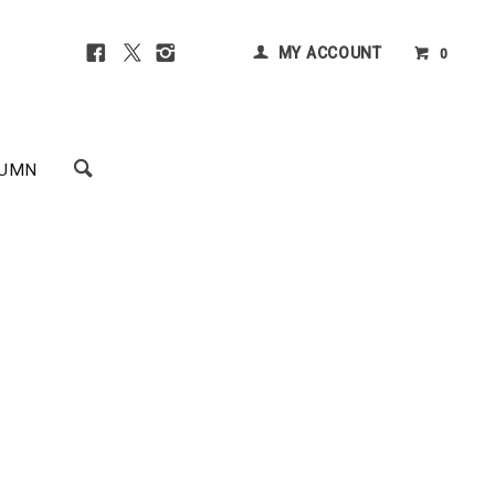
MY ACCOUNT
0
UMN