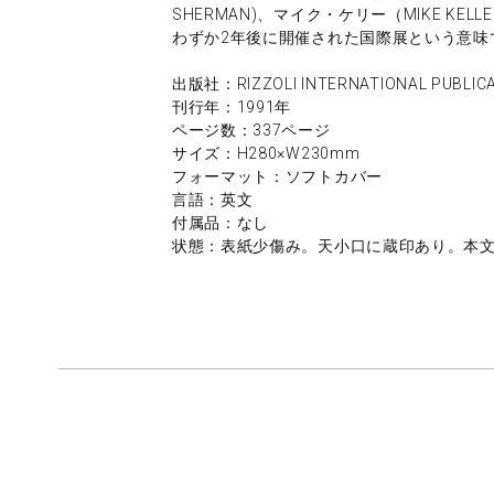
SHERMAN)、マイク・ケリー（MIKE K
わずか2年後に開催された国際展という意味
出版社：RIZZOLI INTERNATIONAL PUBLIC
刊行年：1991年
ページ数：337ページ
サイズ：H280×W230mm
フォーマット：ソフトカバー
言語：英文
付属品：なし
状態：表紙少傷み。天小口に蔵印あり。本