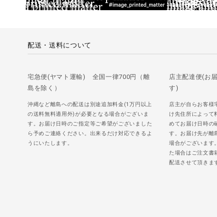
配送・送料について
宅急便(ヤマト運輸) 全国一律700円（離
店主配達便(お
島を除く）
す)
沖縄など離島への配送は別途追加料金(1万円以上
店主が自らお客様
の送料無料適用外)が必要となる場合がございま
け先住所によって
す。お届け日時のご指定等ご希望がございました
めてお届け日時の
ら予めご連絡ください。出来るだけ対応できるよ
す。お届け先が離
うにいたします。
場合がございます
た場合はご注文書
配送させて頂きま