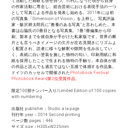
て活動した経験も併せ持つ。50代になった頃から自身
の作家活動に専念し、総合芸術における表現手法の一つ
として写真による作品を発表し始める。2011年には初
の写真集「Dimension of Vision」を上梓し、写真評論
家・飯沢耕太郎氏に”教養のある写真”と言わしめた。本
書は山脇氏の3冊目となる写真集。1冊1冊編集から印
刷、製本までを彼自身が手がけた私家版です。世界の断
片とも言うべきイメージの欠片が左右見開きにリズムよ
く配置され、読者に様々な解釈や隙間を生み出してい
く。表紙に白い塗装を施した独特の匂い。印刷用紙に和
紙を採用したことで生まれる独特の手触り。本自体が彼
の作品と読んでも過言ではない五感で体感する作品集。
ドイツのカッセルで開催された
Photobook Festival
Photobook Award第2位受賞作品。
限定100部ナンバー入り/Limited Edition of 100 copies
with numbering
出版社 publisher：Studio a la page
刊行年 year：2014 Second printing
ページ数 pages：446
サイズ size：H305×W225mm