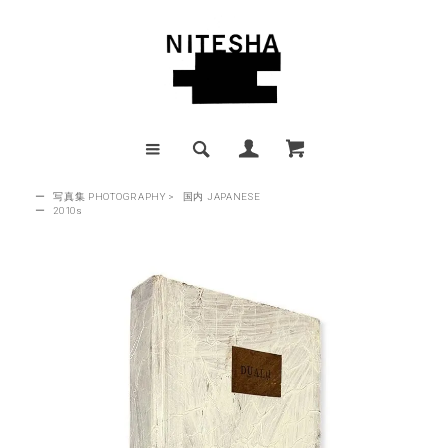
ー
写真集 PHOTOGRAPHY
>
国内 JAPANESE
ー
2010s