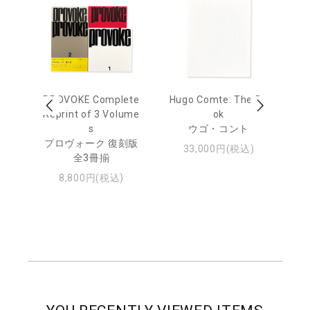
age
PROVOKE Complete
Hugo Comte: The Bo
M
 20
Reprint of 3 Volume
ok
Th
s
ウゴ・コント
ジュ
プロヴォーク 復刻版
33,000円(税込)
全3冊揃
8,800円(税込)