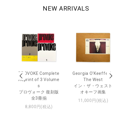
NEW ARRIVALS
out
PROVOKE Complete
Georgia O'Keeffe: In
Ha
Reprint of 3 Volume
The West
te
トゥ
s
イン・ザ・ウェスト
プロヴォーク 復刻版
オキーフ画集
全3冊揃
11,000円(税込)
8,800円(税込)