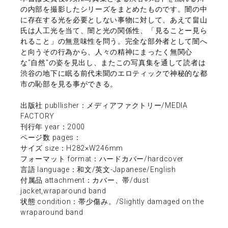
の内部を撮影したシリーズをまとめたものです。闇の中
に存在する光を必要としない事物に対して、あえて畠山
氏は人工光を当て、闇と光の関係性、「見ることー見ら
れること」の無意味性を問う。完全な部外者として闇へ
と向うその行為から、人々の精神にまったく無関心
な"自然"の姿を見出し、またこの写真集を通して読者は
渋谷の地下に眠る前代未聞のエロティックで神秘的な都
市の恥部を見る事ができる。
出版社 publlisher：メディアファクトリー/MEDIA
FACTORY
刊行年 year：2000
ページ数 pages：
サイズ size：H282×W246mm
フォーマット format：ハードカバー/hardcover
言語 language：和文/英文-Japanese/English
付属品 attachment：カバー、帯/dust
jacket,wraparound band
状態 condition：帯少傷み。/Slightly damaged on the
wraparound band