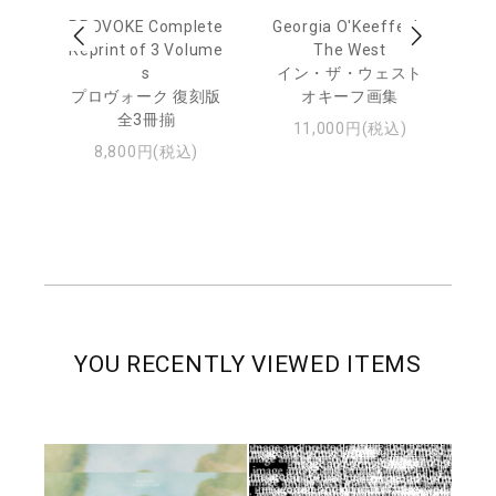
out
PROVOKE Complete
Georgia O'Keeffe: In
Ha
Reprint of 3 Volume
The West
te
トゥ
s
イン・ザ・ウェスト
プロヴォーク 復刻版
オキーフ画集
全3冊揃
11,000円(税込)
8,800円(税込)
YOU RECENTLY VIEWED ITEMS