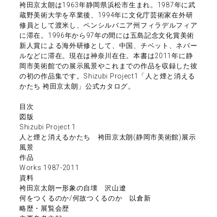
袴田京太朗は1963年静岡県浜松市生まれ。1987年に武
蔵野美術大学を卒業後、1994年に文化庁芸術家在外研
修員として渡米し、ペンシルバニア州フィラデルフィア
に滞在。1996年から97年の間には五島記念文化賞美術
新人賞による海外研修として、中国、チベット、ネパー
ルなどに滞在。現在は神奈川在住。本書は2011年に静
岡市美術館での展示風景やこれまでの作品を収録した彼
の初の作品集です。Shizubi Project1「人と煙と消える
かたち 袴田京太朗」公式カタログ。
目次
図版
Shizubi Project 1
人と煙と消えるかたち 袴田京太朗(静岡市美術館)展示
風景
作品
Works 1987-2011
資料
袴田京太朗ー形象の自壊 沢山遼
何をつくるのか/何故つくるのか 以倉新
略歴・展覧会歴