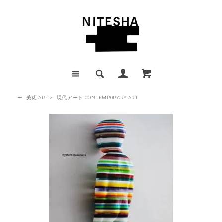
ー
美術 ART
>
現代アート CONTEMPORARY ART