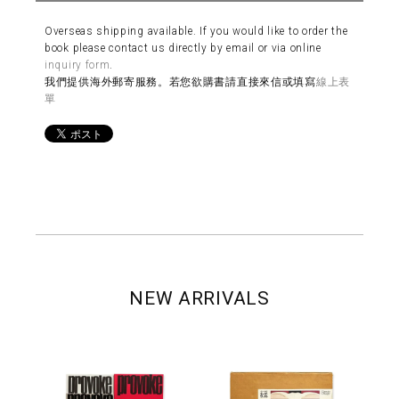
Overseas shipping available. If you would like to order the
book please contact us directly by email or via online
inquiry form
.
我們提供海外郵寄服務。若您欲購書請直接來信或填寫
線上表
單
NEW ARRIVALS