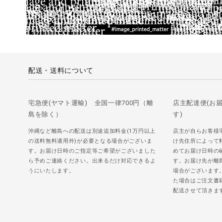
配送・送料について
宅急便(ヤマト運輸) 全国一律700円（離
店主配達便(お
島を除く）
す)
沖縄など離島への配送は別途追加料金(1万円以上
店主が自らお客様
の送料無料適用外)が必要となる場合がございま
け先住所によって
す。お届け日時のご指定等ご希望がございました
めてお届け日時の
ら予めご連絡ください。出来るだけ対応できるよ
す。お届け先が離
うにいたします。
場合がございます
た場合はご注文書
配送させて頂きま