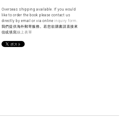
Overseas shipping available. If you would
like to order the book please contact us
directly by email or via online
inquiry form
.
我們提供海外郵寄服務。若您欲購書請直接來
信或填寫
線上表單