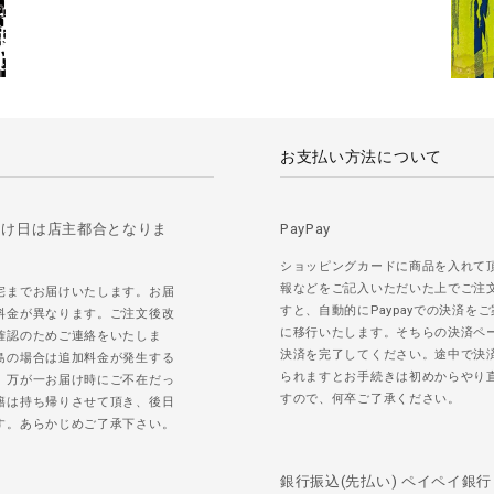
お支払い方法について
届け日は店主都合となりま
PayPay
ショッピングカードに商品を入れて
報などをご記入いただいた上でご注
宅までお届けいたします。お届
すと、自動的にPaypayでの決済を
料金が異なります。ご注文後改
に移行いたします。そちらの決済ペ
確認のためご連絡をいたしま
決済を完了してください。途中で決
島の場合は追加料金が発生する
られますとお手続きは初めからやり
。万が一お届け時にご不在だっ
すので、何卒ご了承ください。
籍は持ち帰りさせて頂き、後日
す。あらかじめご了承下さい。
銀行振込(先払い) ペイペイ銀行