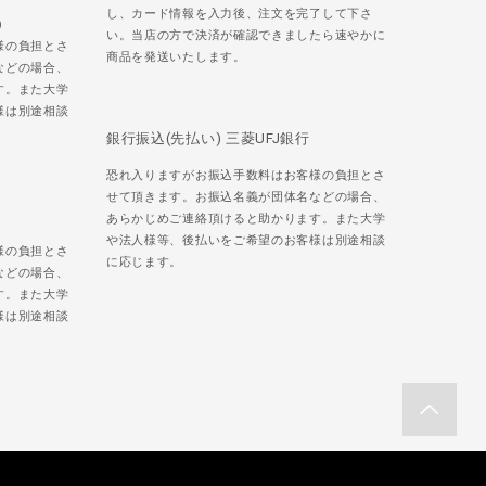
し、カード情報を入力後、注文を完了して下さ
)
い。当店の方で決済が確認できましたら速やかに
様の負担とさ
商品を発送いたします。
などの場合、
す。また大学
様は別途相談
銀行振込(先払い) 三菱UFJ銀行
恐れ入りますがお振込手数料はお客様の負担とさ
せて頂きます。お振込名義が団体名などの場合、
あらかじめご連絡頂けると助かります。また大学
や法人様等、後払いをご希望のお客様は別途相談
様の負担とさ
に応じます。
などの場合、
す。また大学
様は別途相談