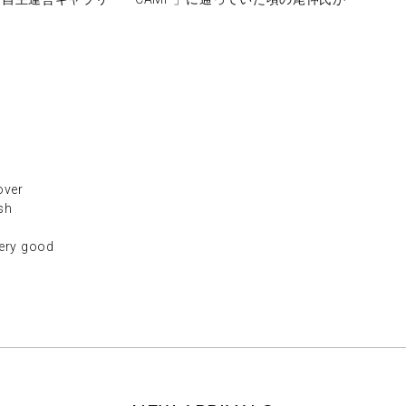
ver
sh
y good