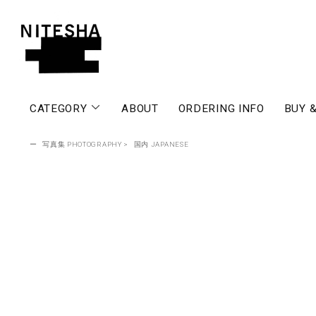
CATEGORY
ABOUT
ORDERING INFO
BUY &
ー
写真集 PHOTOGRAPHY
>
国内 JAPANESE