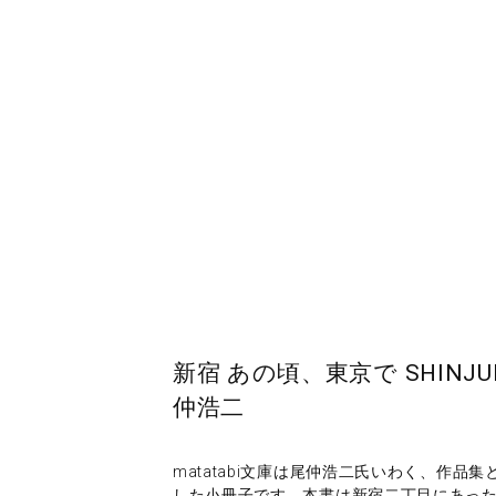
新宿 あの頃、東京で SHINJUKU 
仲浩二
matatabi文庫は尾仲浩二氏いわく、作
した小冊子です。本書は新宿二丁目にあった