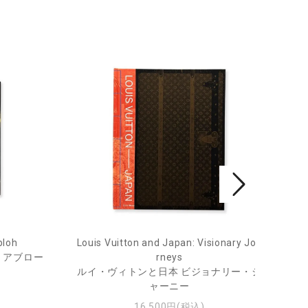
bloh
Louis Vuitton and Japan: Visionary Jou
He
・アブロー
rneys
ルイ・ヴィトンと日本 ビジョナリー・ジ
ャーニー
16,500円(税込)