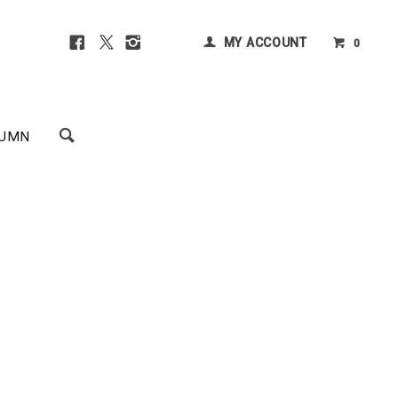
MY ACCOUNT
0
UMN