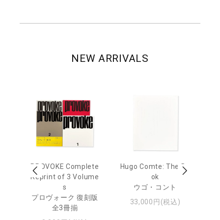
NEW ARRIVALS
age
PROVOKE Complete
Hugo Comte: The Bo
M
 20
Reprint of 3 Volume
ok
Th
s
ウゴ・コント
ジュ
プロヴォーク 復刻版
33,000円(税込)
全3冊揃