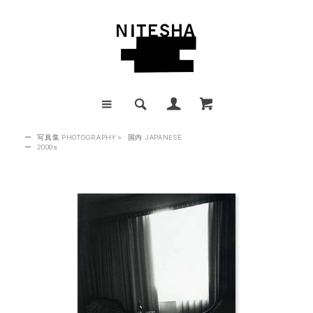
ー
写真集 PHOTOGRAPHY
>
国内 JAPANESE
ー
2000s