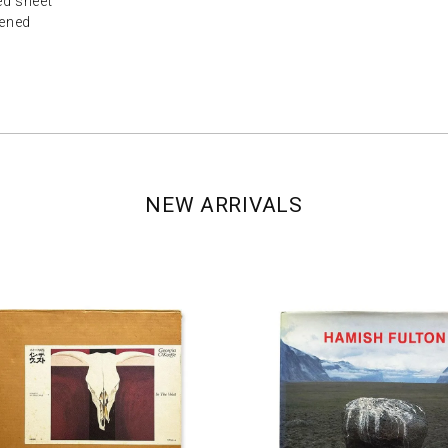
 sheet
ened
NEW ARRIVALS