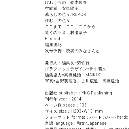
けわうもの 鈴木俊春
空間感 安東陽子
暮らしの色々/REPORT
住む、の色々
ここまで、ここ、ここから
遠くの羽音 村瀬恭子
Flourish
編集後記
次号予告・読者のみなさんと
発行人・編集長=菊竹寛
グラフィックデザイン=田中義久
編集協力=高橋健治、MAIKOO
写真=吉野英理香、古川広道、高橋建治
出版社 publisher：YKG Publishing
刊行年 year：2014
ページ数 pages：136
サイズ size：H203×W131mm
フォーマット format：ハードカバー/hardco
言語 language：和文/Japanese