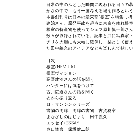
日常の中のふとした瞬間に現われる日々の
かさの中で、もう一度考える場を作るという
本書創刊号は日本の最東部"根室"を特集し
建治さん。原発事故を起点に東京を離れ根
根室の特産物を使ってシェフ原川慎一郎さ
数々が収録されている。記事と共に写真家
チリを大胆にも大幅に確保し、栞として使
た田中義久のアイデアなども楽しんで欲しい
目次
根室/NEMURO
根室ヴィジョン
高野建治さんの話を聞く
ハンターには気をつけて
古川広道さんの話を聞く
衣から振り返る
ロ・サンジンシリーズ
書物の周縁、周縁の書物 古賀稔章
まなざしのはじまり 田中義久
エッセイ/ESSAY
良口雑言 保坂健二朗