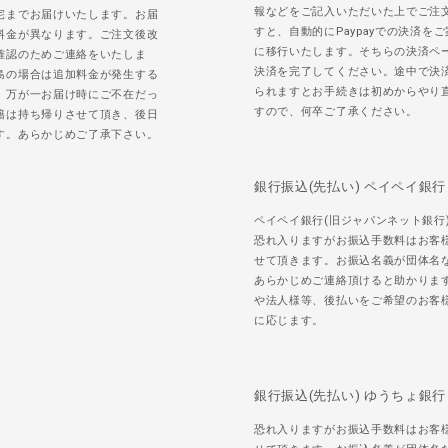
報などをご記入いただいた上でご注
宅までお届けいたします。お届
すと、自動的にPaypayでの決済を
料金が異なります。ご注文後改
に移行いたします。そちらの決済ペ
確認のためご連絡をいたしま
決済を完了してください。途中で決
島の場合は追加料金が発生する
られますとお手続きは初めからやり
。万が一お届け時にご不在だっ
すので、何卒ご了承ください。
籍は持ち帰りさせて頂き、後日
す。あらかじめご了承下さい。
銀行振込(先払い) ペイペイ銀行
ペイペイ銀行(旧ジャパンネット銀行
恐れ入りますがお振込手数料はお客
せて頂きます。お振込名義が団体名
あらかじめご連絡頂けると助かりま
や法人様等、後払いをご希望のお客
に応じます。
銀行振込(先払い) ゆうちょ銀行
恐れ入りますがお振込手数料はお客