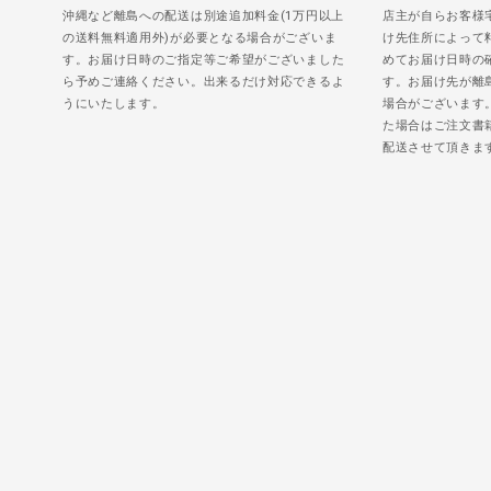
沖縄など離島への配送は別途追加料金(1万円以上
店主が自らお客様
の送料無料適用外)が必要となる場合がございま
け先住所によって
す。お届け日時のご指定等ご希望がございました
めてお届け日時の
ら予めご連絡ください。出来るだけ対応できるよ
す。お届け先が離
うにいたします。
場合がございます
た場合はご注文書
配送させて頂きま