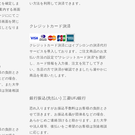
文を確定しま
い方法を利用して決済できます。
ご案内する画面
ージににてご
済画面を閉じ
クレジットカード決済
直しとなりま
クレジットカード決済にはイプシロンの決済代行
サービスを導入しております。ご注文商品のお支
払い方法の設定で"クレジットカード決済"を選択
し、カード情報を入力後、注文を完了して下さ
)
い。当店の方で決済が確認できましたら速やかに
様の負担とさ
商品を発送いたします。
などの場合、
す。また大学
様は別途相談
銀行振込(先払い) 三菱UFJ銀行
恐れ入りますがお振込手数料はお客様の負担とさ
せて頂きます。お振込名義が団体名などの場合、
あらかじめご連絡頂けると助かります。また大学
や法人様等、後払いをご希望のお客様は別途相談
様の負担とさ
に応じます。