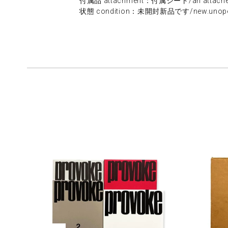
付属品 attachment：付属シート/an attached
状態 condition：未開封新品です/new.unop