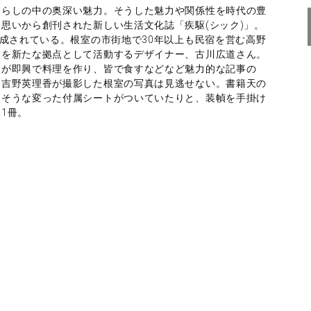
暮らしの中の奥深い魅力。そうした魅力や関係性を時代の豊
思いから創刊された新しい生活文化誌「疾駆(シック)」。
構成されている。根室の市街地で30年以上も民宿を営む高野
室を新たな拠点として活動するデザイナー、古川広道さん。
んが即興で料理を作り、皆で食すなどなど魅力的な記事の
・吉野英理香が撮影した根室の写真は見逃せない。書籍天の
えそうな変った付属シートがついていたりと、装幀を手掛け
1冊。