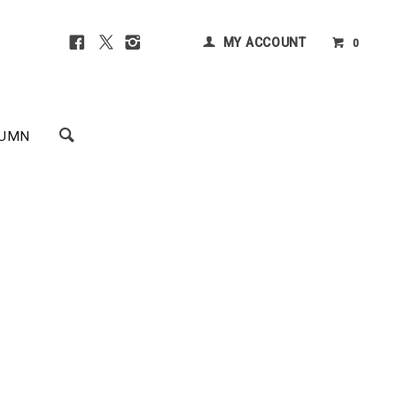
MY ACCOUNT
0
UMN