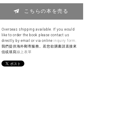
こちらの本を売る
Overseas shipping available. If you would
like to order the book please contact us
directly by email or via online
inquiry form
.
我們提供海外郵寄服務。若您欲購書請直接來
信或填寫
線上表單