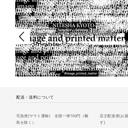
配送・送料について
宅急便(ヤマト運輸) 全国一律700円（離
店主配達便(お
島を除く）
す)