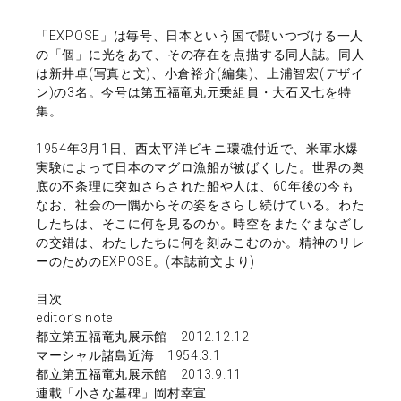
「EXPOSE」は毎号、日本という国で闘いつづける一人
の「個」に光をあて、その存在を点描する同人誌。同人
は新井卓(写真と文)、小倉裕介(編集)、上浦智宏(デザイ
ン)の3名。今号は第五福竜丸元乗組員・大石又七を特
集。
1954年3月1日、西太平洋ビキニ環礁付近で、米軍水爆
実験によって日本のマグロ漁船が被ばくした。世界の奥
底の不条理に突如さらされた船や人は、60年後の今も
なお、社会の一隅からその姿をさらし続けている。わた
したちは、そこに何を見るのか。時空をまたぐまなざし
の交錯は、わたしたちに何を刻みこむのか。精神のリレ
ーのためのEXPOSE。(本誌前文より)
目次
editor’s note
都立第五福竜丸展示館 2012.12.12
マーシャル諸島近海 1954.3.1
都立第五福竜丸展示館 2013.9.11
連載「小さな墓碑」岡村幸宣