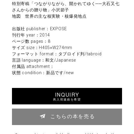
特別寄稿「つながりながら、開かれてゆく──大石又七
さんからの贈り物」小沢節子
地図 世界の主な核実験・核爆発地点
出版社 publisher：EXPOSE
刊行年 year：2014
ページ数 pages：8
サイズ size：H405×W274mm
フォーマット format：タブロイド判/tabroid
言語 language：和文/Japanese
付属品 attachment：
状態 condition：新品です/new
INQUIRY
再入荷連絡を希望
こちらの本を売る