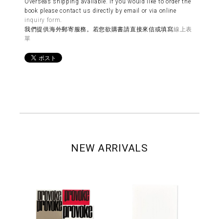
Overseas shipping available. If you would like to order the
book please contact us directly by email or via online
inquiry form
.
我們提供海外郵寄服務。若您欲購書請直接來信或填寫
線上表
單
NEW ARRIVALS