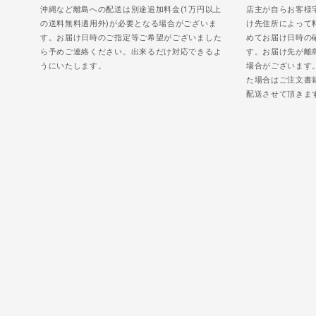
沖縄など離島への配送は別途追加料金(1万円以上
店主が自らお客様
の送料無料適用外)が必要となる場合がございま
け先住所によって
す。お届け日時のご指定等ご希望がございました
めてお届け日時の
ら予めご連絡ください。出来るだけ対応できるよ
す。お届け先が離
うにいたします。
場合がございます
た場合はご注文書
配送させて頂きま