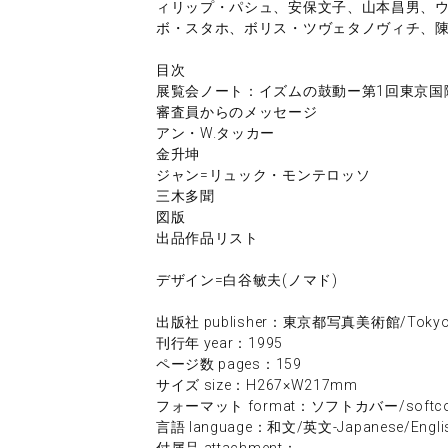
ィリップ・パシュ、安保文子、山本昌男、
ボ・スタホ、ボリス・ツヴェタノヴィチ、
目次
展覧会ノート：イズムの鼓動ー第1回東京国
審査員からのメッセージ
アン・W.タッカー
金升坤
ジャン=リュック・モンテロッソ
三木多聞
図版
出品作品リスト
デザイン=白谷敏夫(ノマド)
出版社 publisher：東京都写真美術館/Tokyo Met
刊行年 year：1995
ページ数 pages：159
サイズ size：H267×W217mm
フォーマット format：ソフトカバー/softco
言語 language：和文/英文-Japanese/Engli
付属品 attachment：