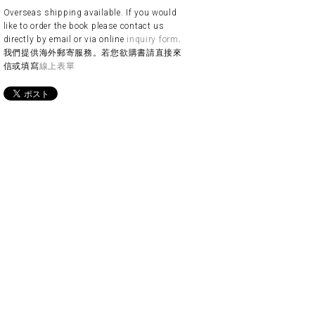
Overseas shipping available. If you would
like to order the book please contact us
directly by email or via online
inquiry form
.
我們提供海外郵寄服務。若您欲購書請直接來
信或填寫
線上表單