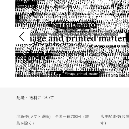
配送・送料について
宅急便(ヤマト運輸) 全国一律700円（離
店主配達便(お
島を除く）
す)