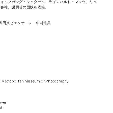
ウォルフガング・シュタール、ラインハルト・マッツ、リュ
陳春祿、謝明荘の図版を収録。
際写真ビエンナーレ 中村浩美
ropolitan Museum of Photography
ver
sh