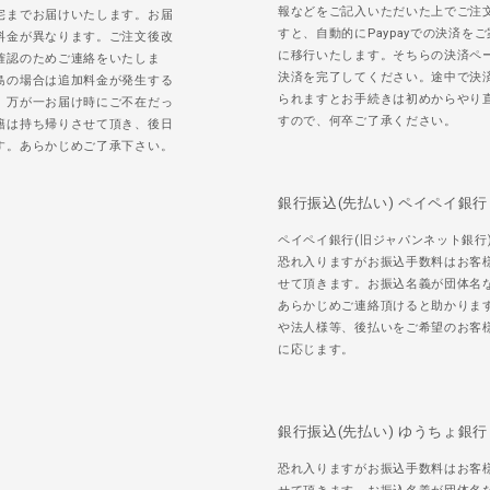
報などをご記入いただいた上でご注
宅までお届けいたします。お届
すと、自動的にPaypayでの決済を
料金が異なります。ご注文後改
に移行いたします。そちらの決済ペ
確認のためご連絡をいたしま
決済を完了してください。途中で決
島の場合は追加料金が発生する
られますとお手続きは初めからやり
。万が一お届け時にご不在だっ
すので、何卒ご了承ください。
籍は持ち帰りさせて頂き、後日
す。あらかじめご了承下さい。
銀行振込(先払い) ペイペイ銀行
ペイペイ銀行(旧ジャパンネット銀行
恐れ入りますがお振込手数料はお客
せて頂きます。お振込名義が団体名
あらかじめご連絡頂けると助かりま
や法人様等、後払いをご希望のお客
に応じます。
銀行振込(先払い) ゆうちょ銀行
恐れ入りますがお振込手数料はお客