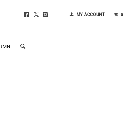
MY ACCOUNT
0
UMN