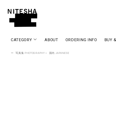
CATEGORY
ABOUT
ORDERING INFO
BUY &
ー
写真集 PHOTOGRAPHY
>
国内 JAPANESE