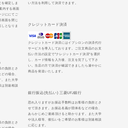
文を確定しま
い方法を利用して決済できます。
ご案内する画面
ージににてご
済画面を閉じ
クレジットカード決済
直しとなりま
クレジットカード決済にはイプシロンの決済代行
サービスを導入しております。ご注文商品のお支
払い方法の設定で"クレジットカード決済"を選択
し、カード情報を入力後、注文を完了して下さ
)
い。当店の方で決済が確認できましたら速やかに
様の負担とさ
商品を発送いたします。
などの場合、
す。また大学
様は別途相談
銀行振込(先払い) 三菱UFJ銀行
恐れ入りますがお振込手数料はお客様の負担とさ
せて頂きます。お振込名義が団体名などの場合、
あらかじめご連絡頂けると助かります。また大学
や法人様等、後払いをご希望のお客様は別途相談
様の負担とさ
に応じます。