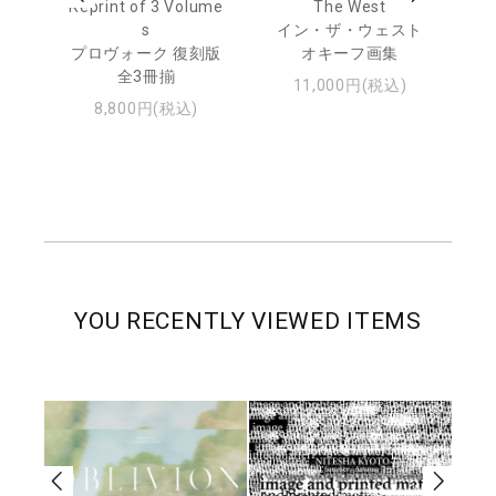
urn
Reprint of 3 Volume
The West
te
s
イン・ザ・ウェスト
日
プロヴォーク 復刻版
オキーフ画集
・ジ
全3冊揃
11,000円(税込)
8,800円(税込)
YOU RECENTLY VIEWED ITEMS