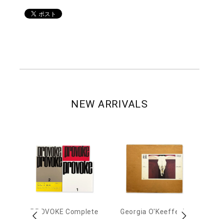
NEW ARRIVALS
 Ja
PROVOKE Complete
Georgia O'Keeffe: In
Ha