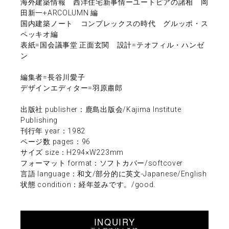
海外建築情報 西洋住宅新事情ーユートピアの諸相 岡
田新一+ARCOLUMN 編
国内建築ノート コンプレックスの時代 グルッポ・ス
ペッキオ編
表紙=国会議事堂 正面玄関 設計=テオフィル・ハンゼ
ン
編集者=長谷川愛子
デザインエディター=羽原肅郎
出版社 publisher：鹿島出版会/Kajima Institute
Publishing
刊行年 year：1982
ページ数 pages：96
サイズ size：H294×W223mm
フォーマット format：ソフトカバー/softcover
言語 language：和文/部分的に英文-Japanese/English
状態 condition：経年並みです。/good.
INQUIRY