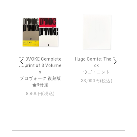
age
PROVOKE Complete
Hugo Comte: The Bo
M
 20
Reprint of 3 Volume
ok
Th
s
ウゴ・コント
ジュ
プロヴォーク 復刻版
33,000円(税込)
全3冊揃
8,800円(税込)