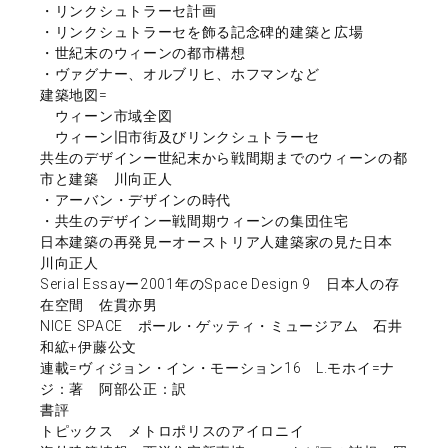
・リンクシュトラーセ計画
・リンクシュトラーセを飾る記念碑的建築と広場
・世紀末のウィーンの都市構想
・ヴァグナー、オルブリヒ、ホフマンなど
建築地図=
ウィーン市域全図
ウィーン旧市街及びリンクシュトラーセ
共生のデザインー世紀末から戦間期までのウィーンの都
市と建築 川向正人
・アーバン・デザインの時代
・共生のデザインー戦間期ウィーンの集団住宅
日本建築の再発見ーオーストリア人建築家の見た日本
川向正人
Serial Essayー2001年のSpace Design 9 日本人の存
在空間 佐貫亦男
NICE SPACE ポール・ゲッティ・ミュージアム 石井
和絋+伊藤公文
連載=ヴィジョン・イン・モーション16 L.モホイ=ナ
ジ：著 阿部公正：訳
書評
トピックス メトロポリスのアイロニイ