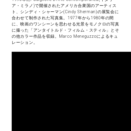
ア・ミラノ)で開催されたアメリカ合衆国のアーティス
ト、シンディ・シャーマン(Cindy Sherman)の展覧会に
合わせて制作された写真集。1977年から1980年の間
に、映画のワンシーンを思わせる光景をモノクロの写真
に撮った「アンタイトルド・フィルム・スティル」とそ
の他カラー作品を収録。Marco Meneguzzoによるキュ
レーション。