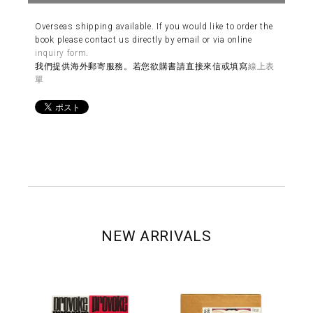
Overseas shipping available. If you would like to order the
book please contact us directly by email or via online
inquiry form
.
我們提供海外郵寄服務。若您欲購書請直接來信或填寫
線上表
單
NEW ARRIVALS