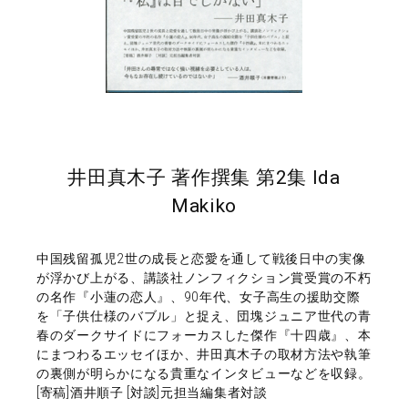
井田真木子 著作撰集 第2集 Ida
Makiko
中国残留孤児2世の成長と恋愛を通して戦後日中の実像
が浮かび上がる、講談社ノンフィクション賞受賞の不朽
の名作『小蓮の恋人』、90年代、女子高生の援助交際
を「子供仕様のバブル」と捉え、団塊ジュニア世代の青
春のダークサイドにフォーカスした傑作『十四歳』、本
にまつわるエッセイほか、井田真木子の取材方法や執筆
の裏側が明らかになる貴重なインタビューなどを収録。
[寄稿]酒井順子 [対談]元担当編集者対談