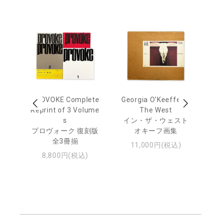
 Ja
PROVOKE Complete
Georgia O'Keeffe: In
Ha
urn
Reprint of 3 Volume
The West
te
s
イン・ザ・ウェスト
日
プロヴォーク 復刻版
オキーフ画集
・ジ
全3冊揃
11,000円(税込)
8,800円(税込)