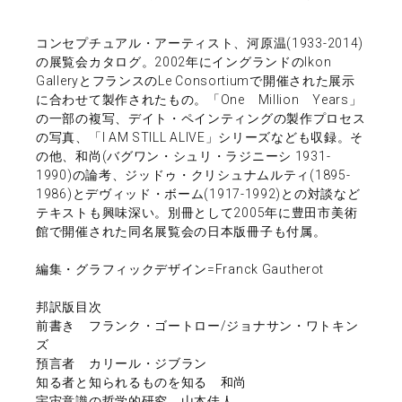
コンセプチュアル・アーティスト、河原温(1933-2014)
の展覧会カタログ。2002年にイングランドのIkon
GalleryとフランスのLe Consortiumで開催された展示
に合わせて製作されたもの。「One Million Years」
の一部の複写、デイト・ペインティングの製作プロセス
の写真、「I AM STILL ALIVE」シリーズなども収録。そ
の他、和尚(バグワン・シュリ・ラジニーシ 1931-
1990)の論考、ジッドゥ・クリシュナムルティ(1895-
1986)とデヴィッド・ボーム(1917-1992)との対談など
テキストも興味深い。別冊として2005年に豊田市美術
館で開催された同名展覧会の日本版冊子も付属。
編集・グラフィックデザイン=Franck Gautherot
邦訳版目次
前書き フランク・ゴートロー/ジョナサン・ワトキン
ズ
預言者 カリール・ジブラン
知る者と知られるものを知る 和尚
宇宙意識の哲学的研究 山本佳人