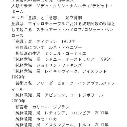
人類の未来 ジデュ・クリシュナムルティ/デビット・
ボーム
三つの「意識」と「意志」 足立育朗
意識は、マイクロチューブルにおける波動関数の収縮と
して起こる スチュアート・ハメロフ/ロジャー・ペン
ローズ
「意識」展 ディジョン 1990年
河原温について ルネ・ドゥニゾー
相似形の生涯 ミシェル・ゴーティエ
「純粋意識」展 シドニー、オーストラリア 1998年
純粋意識 ジョナサン・ワトキンズ
「純粋意識」展 レイキャヴィーク、アイスランド
1999年
芸術と私 フリーダ・ビョーク・イングヴァルスドテ
ィール
「純粋意識」展 アビジャン、コートジボワール
2000年
預言者 カリール・ジブラン
「純粋意識」展 レティシア、コロンビア 2001年
純粋意識 ホセ・ロカ
「純粋意識」展 イスタンブール、トルコ 2001年