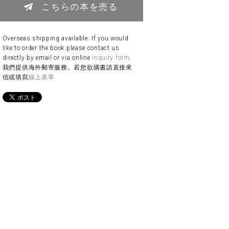
こちらの本を売る
Overseas shipping available. If you would
like to order the book please contact us
directly by email or via online
inquiry form
.
我們提供海外郵寄服務。若您欲購書請直接來
信或填寫
線上表單