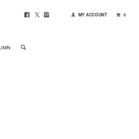
MY ACCOUNT
0
UMN