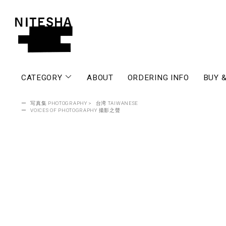
CATEGORY
ABOUT
ORDERING INFO
BUY &
ー
写真集 PHOTOGRAPHY
>
台湾 TAIWANESE
ー
VOICES OF PHOTOGRAPHY 撮影之聲