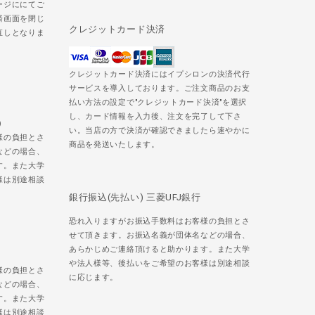
ージににてご
済画面を閉じ
クレジットカード決済
直しとなりま
クレジットカード決済にはイプシロンの決済代行
サービスを導入しております。ご注文商品のお支
払い方法の設定で"クレジットカード決済"を選択
し、カード情報を入力後、注文を完了して下さ
)
い。当店の方で決済が確認できましたら速やかに
様の負担とさ
商品を発送いたします。
などの場合、
す。また大学
様は別途相談
銀行振込(先払い) 三菱UFJ銀行
恐れ入りますがお振込手数料はお客様の負担とさ
せて頂きます。お振込名義が団体名などの場合、
あらかじめご連絡頂けると助かります。また大学
や法人様等、後払いをご希望のお客様は別途相談
様の負担とさ
に応じます。
などの場合、
す。また大学
様は別途相談