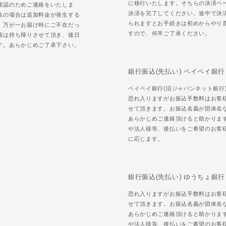
に移行いたします。そちらの決済ペ
確認のためご連絡をいたしま
決済を完了してください。途中で決
島の場合は追加料金が発生する
られますとお手続きは初めからやり
。万が一お届け時にご不在だっ
すので、何卒ご了承ください。
籍は持ち帰りさせて頂き、後日
す。あらかじめご了承下さい。
銀行振込(先払い) ペイペイ銀行
ペイペイ銀行(旧ジャパンネット銀行
恐れ入りますがお振込手数料はお客
せて頂きます。お振込名義が団体名
あらかじめご連絡頂けると助かりま
や法人様等、後払いをご希望のお客
に応じます。
銀行振込(先払い) ゆうちょ銀行
恐れ入りますがお振込手数料はお客
せて頂きます。お振込名義が団体名
あらかじめご連絡頂けると助かりま
や法人様等、後払いをご希望のお客