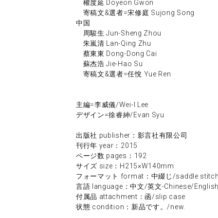
權度延 Doyeon Gwon
寄稿文&選者=宋修庭 Sujong Song
中国
周駿生 Jun-Sheng Zhou
朱嵐清 Lan-Qing Zhu
蔡東東 Dong-Dong Cai
蘇杰浩 Jie-Hao Su
寄稿文&選者=任悅 Yue Ren
主編=李威儀/Wei-I Lee
デザイン=徐睿紳/Evan Syu
出版社 publisher：影言社有限公司
刊行年 year：2015
ページ数 pages：192
サイズ size：H215×W140mm
フォーマット format：中綴じ/saddle stitc
言語 language：中文/英文-Chinese/Englis
付属品 attachment：函/slip case
状態 condition：新品です。/new.