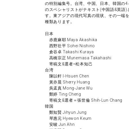
の特別編集号。台湾、中国、日本、韓国の4
のスペシャリストがテキスト(中国語&英語
す。東アジアの現代写真の現状、その一端を
種類あります。
日本
赤鹿麻耶 Maya Akashika
西野壮平 Sohei Nishino
倉谷卓 Takashi Kuraya
高橋宗正 Munemasa Takahashi
寄稿文&選者=松本知己
台湾
陳以軒 I-Hsuen Chen
黃亦晨 Sherry Huang
吳孟真 Mong-Jane Wu
鄭婷 Ting Cheng
寄稿文&選者＝張世倫 Shih-Lun Chang
韓国
鄭知賢 Jihyun Jung
琴惠元 Hyewon Keum
安晙 Jun Ahn