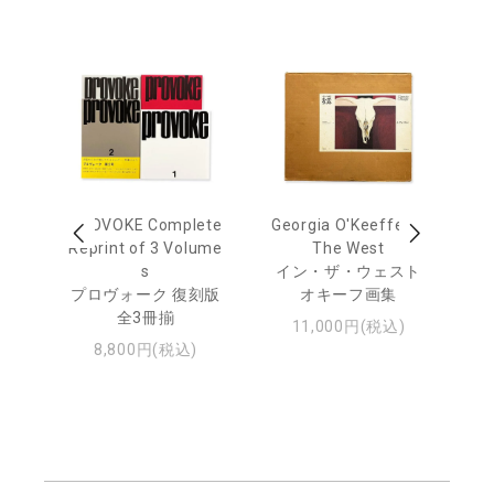
out
PROVOKE Complete
Georgia O'Keeffe: In
Ha
Reprint of 3 Volume
The West
te
トゥ
s
イン・ザ・ウェスト
プロヴォーク 復刻版
オキーフ画集
全3冊揃
11,000円(税込)
8,800円(税込)