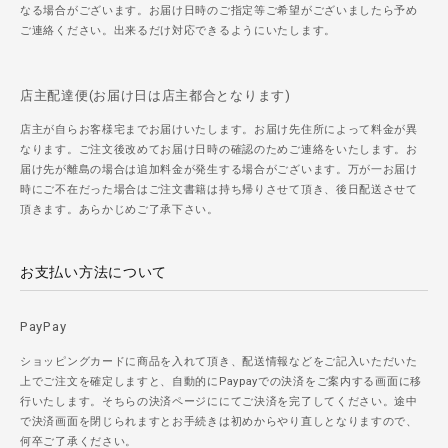
なる場合がございます。お届け日時のご指定等ご希望がございましたら予め
ご連絡ください。出来るだけ対応できるようにいたします。
店主配達便(お届け日は店主都合となります)
店主が自らお客様宅までお届けいたします。お届け先住所によって料金が異
なります。ご注文後改めてお届け日時の確認のためご連絡をいたします。お
届け先が離島の場合は追加料金が発生する場合がございます。万が一お届け
時にご不在だった場合はご注文書籍は持ち帰りさせて頂き、後日配送させて
頂きます。あらかじめご了承下さい。
お支払い方法について
PayPay
ショッピングカードに商品を入れて頂き、配送情報などをご記入いただいた
上でご注文を確定しますと、自動的にPaypayでの決済をご案内する画面に移
行いたします。そちらの決済ページににてご決済を完了してください。途中
で決済画面を閉じられますとお手続きは初めからやり直しとなりますので、
何卒ご了承ください。