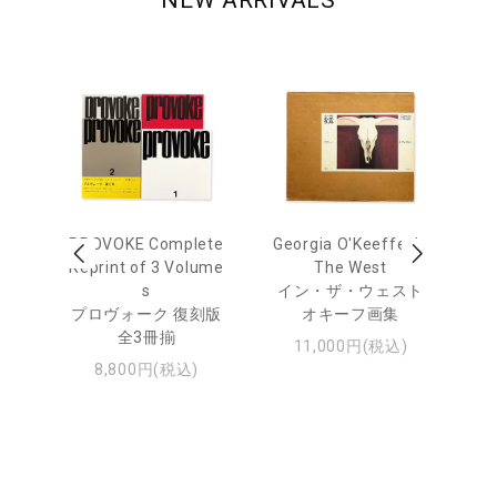
 Ja
PROVOKE Complete
Georgia O'Keeffe: In
Ha
urn
Reprint of 3 Volume
The West
te
s
イン・ザ・ウェスト
日
プロヴォーク 復刻版
オキーフ画集
・ジ
全3冊揃
11,000円(税込)
8,800円(税込)