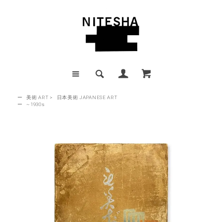
ー
美術 ART
>
日本美術 JAPANESE ART
ー
~1930s