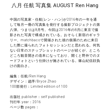
八月 任航 写真集 AUGUST Ren Hang
中国の写真家・任航(レン・ハン)が2016年の一年を通
して毎月一冊の写真集を発行する撮影プロジェクトの第
八弾。つまりは8月号。今回は2016年の8月に東京で撮
影された写真で構成されている。おそらく新宿のギャラ
リー、matchbacoで開催された彼の個展のために来日
した際に撮られたフォトセッションだと思われる。何気
ない日常のスナップショットのページが続くが、ところ
どころ観音開きの造本になっており、開くと野外でのヌ
ードフォトという仕掛けが施されている。篠山紀信顔負
けの面白さ。
編集：任航/Ren Hang
デザイン：趙序/Bryce Zhao
100部発行：Limited edition of 100
出版社 publisher：self published
刊行年 year：2016
ページ数 pages：