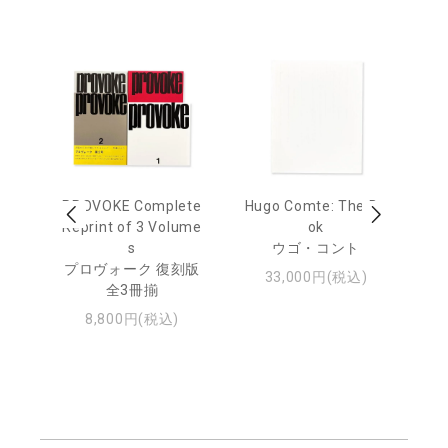
age
PROVOKE Complete
Hugo Comte: The Bo
M
 20
Reprint of 3 Volume
ok
Th
s
ウゴ・コント
ジュ
プロヴォーク 復刻版
33,000円(税込)
全3冊揃
8,800円(税込)