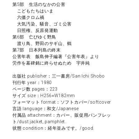
第5部 生活のなかの公害
こどもたちはいま
六価クロム禍
大気汚染、騒音、ゴミ公害
日照権、反原発運動
第6部 亡びゆく野鳥
渡り鳥、野田のサギ山、鶴
第7部 日本列島の終末
公害年表 飯島伸子編著『公害年表』より
労作を墓碑銘に終らせぬため 宇井純
出版社 publisher：三一書房/San Ichi Shobo
刊行年 year：1980
ページ数 pages：223
サイズ size：H256×W182mm
フォーマット format：ソフトカバー/softcover
言語 language：和文/Japanese
付属品 attachment：カバー、販促用パンフレッ
ト/dust jacket, pamphlet.
状態 condition：経年並みです。/good.