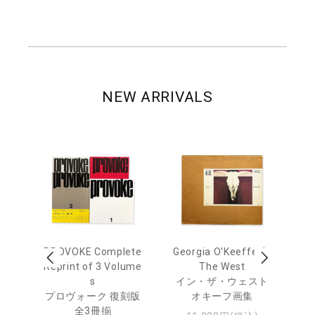
NEW ARRIVALS
 Ja
PROVOKE Complete
Georgia O'Keeffe: In
Ha
urn
Reprint of 3 Volume
The West
te
s
イン・ザ・ウェスト
日
プロヴォーク 復刻版
オキーフ画集
・ジ
全3冊揃