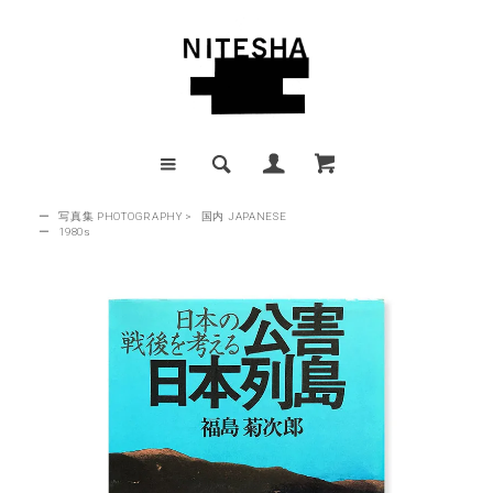
ー
写真集 PHOTOGRAPHY
>
国内 JAPANESE
ー
1980s