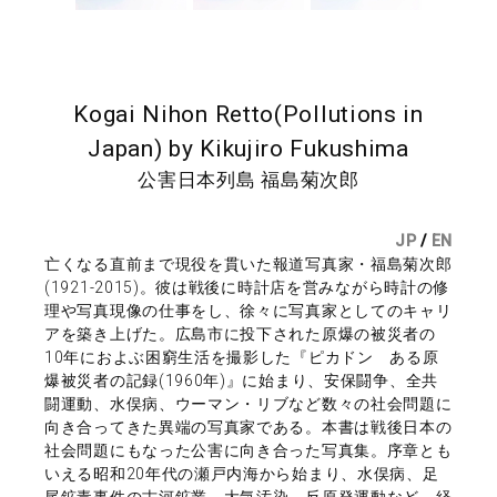
Kogai Nihon Retto(Pollutions in
Japan) by Kikujiro Fukushima
公害日本列島 福島菊次郎
JP
/
EN
亡くなる直前まで現役を貫いた報道写真家・福島菊次郎
(1921-2015)。彼は戦後に時計店を営みながら時計の修
理や写真現像の仕事をし、徐々に写真家としてのキャリ
アを築き上げた。広島市に投下された原爆の被災者の
10年におよぶ困窮生活を撮影した『ピカドン ある原
爆被災者の記録(1960年)』に始まり、安保闘争、全共
闘運動、水俣病、ウーマン・リブなど数々の社会問題に
向き合ってきた異端の写真家である。本書は戦後日本の
社会問題にもなった公害に向き合った写真集。序章とも
いえる昭和20年代の瀬戸内海から始まり、水俣病、足
尾鉱毒事件の古河鉱業、大気汚染、反原発運動など、経