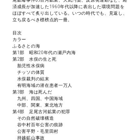
済成長が加速した1960年代以降に表出した環境問題を
ほぼすべて炙り出している。いつの時代でも、見返し、
立ち戻るべき標榜点的一冊。
目次
カラー
ふるさとの海
第1部 昭和20年代の瀬戸内海
第2部 水俣の生と死
胎児性水俣病
チッソの体質
水俣裁判の結末
有明海域の潜在患者一万人
第3部 海は死んだ
九州、四国、中国海域
中部、関東、東北地方
第4部 足尾古河鉱業の犯罪
その自然破壊構造
谷中村百年公害の痕跡
公害平野・毛里田村
持越鉱山事故