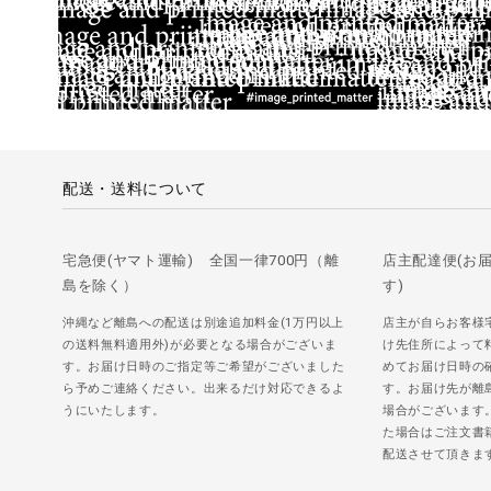
配送・送料について
宅急便(ヤマト運輸) 全国一律700円（離
店主配達便(お
島を除く）
す)
沖縄など離島への配送は別途追加料金(1万円以上
店主が自らお客様
の送料無料適用外)が必要となる場合がございま
け先住所によって
す。お届け日時のご指定等ご希望がございました
めてお届け日時の
ら予めご連絡ください。出来るだけ対応できるよ
す。お届け先が離
うにいたします。
場合がございます
た場合はご注文書
配送させて頂きま