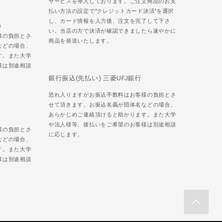
サービスを導入しております。ご注文商品のお支
払い方法の設定で"クレジットカード決済"を選択
し、カード情報を入力後、注文を完了して下さ
)
い。当店の方で決済が確認できましたら速やかに
様の負担とさ
商品を発送いたします。
などの場合、
す。また大学
様は別途相談
銀行振込(先払い) 三菱UFJ銀行
恐れ入りますがお振込手数料はお客様の負担とさ
せて頂きます。お振込名義が団体名などの場合、
あらかじめご連絡頂けると助かります。また大学
や法人様等、後払いをご希望のお客様は別途相談
様の負担とさ
に応じます。
などの場合、
す。また大学
様は別途相談