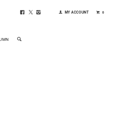
MY ACCOUNT
0
UMN