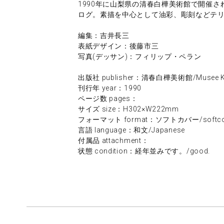
1990年に山梨県の清春白樺美術館で開催され
ログ。素描を中心として油彩、彫刻などテ
編集：吉井長三
表紙デザイン：後藤市三
写真(デッサン)：フィリップ・ペラン
出版社 publisher：清春白樺美術館/Musee Kiy
刊行年 year：1990
ページ数 pages：
サイズ size：H302×W222mm
フォーマット format：ソフトカバー/softco
言語 language：和文/Japanese
付属品 attachment：
状態 condition：経年並みです。/good.