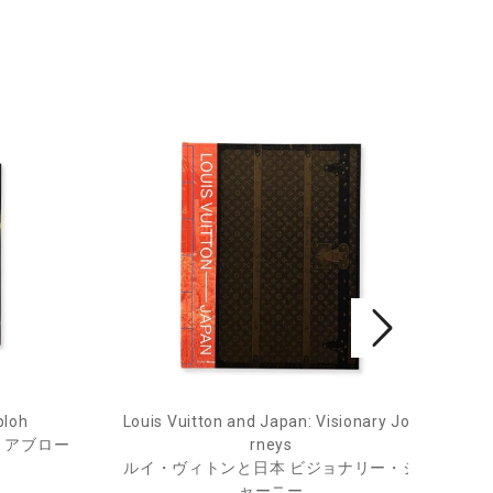
bloh
Louis Vuitton and Japan: Visionary Jou
He
・アブロー
rneys
ルイ・ヴィトンと日本 ビジョナリー・ジ
ャーニー