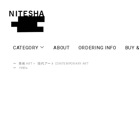
CATEGORY
ABOUT
ORDERING INFO
BUY &
ー
美術 ART
>
現代アート CONTEMPORARY ART
ー
1990s