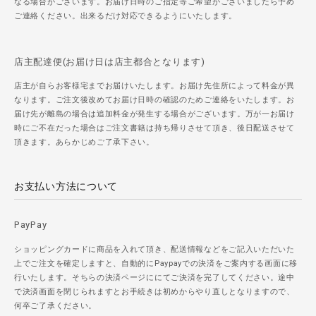
なる場合がございます。お届け日時のご指定等ご希望がございましたら予め
ご連絡ください。出来るだけ対応できるようにいたします。
店主配達便(お届け日は店主都合となります)
店主が自らお客様宅までお届けいたします。お届け先住所によって料金が異
なります。ご注文後改めてお届け日時の確認のためご連絡をいたします。お
届け先が離島の場合は追加料金が発生する場合がございます。万が一お届け
時にご不在だった場合はご注文書籍は持ち帰りさせて頂き、後日配送させて
頂きます。あらかじめご了承下さい。
お支払い方法について
PayPay
ショッピングカードに商品を入れて頂き、配送情報などをご記入いただいた
上でご注文を確定しますと、自動的にPaypayでの決済をご案内する画面に移
行いたします。そちらの決済ページににてご決済を完了してください。途中
で決済画面を閉じられますとお手続きは初めからやり直しとなりますので、
何卒ご了承ください。