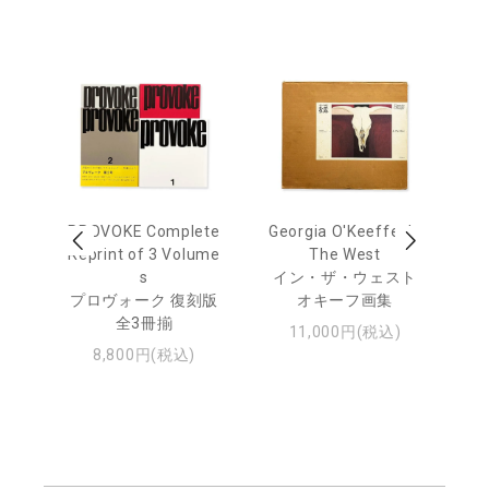
out
PROVOKE Complete
Georgia O'Keeffe: In
Ha
Reprint of 3 Volume
The West
te
トゥ
s
イン・ザ・ウェスト
プロヴォーク 復刻版
オキーフ画集
全3冊揃
11,000円(税込)
8,800円(税込)