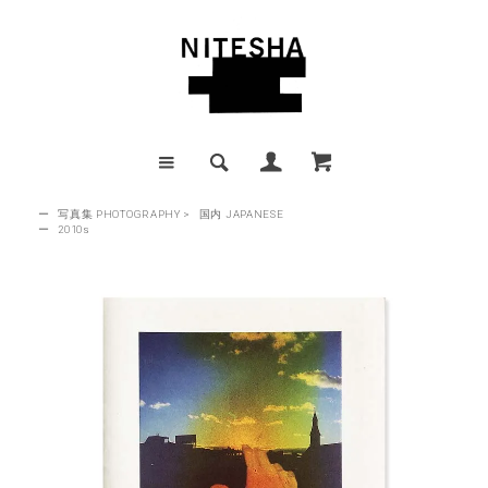
ー
写真集 PHOTOGRAPHY
>
国内 JAPANESE
ー
2010s